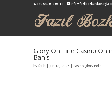
+90 540 013 08 11
info@fazilbozkurtkonagi.c
Glory On Line Casino Onlin
Bahis
by
fatih
|
Jun 18, 2025
|
casino-glory india