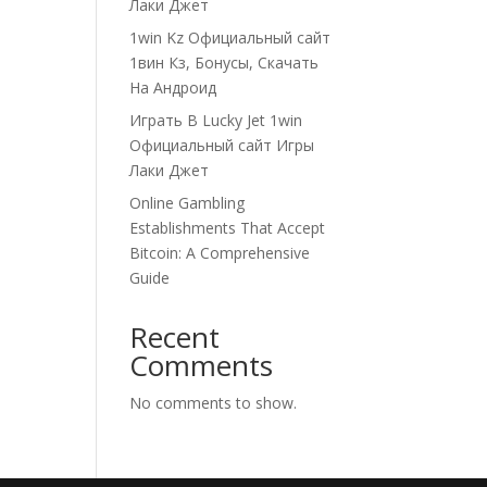
Лаки Джет
1win Kz Официальный сайт
1вин Кз, Бонусы, Скачать
На Андроид
Играть В Lucky Jet 1win
Официальный сайт Игры
Лаки Джет
Online Gambling
Establishments That Accept
Bitcoin: A Comprehensive
Guide
Recent
Comments
No comments to show.