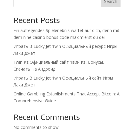
Search
Recent Posts
Ein aufregendes Spielerlebnis wartet auf dich, denn mit
dem nine casino bonus code maximierst du dei
Играть В Lucky Jet 1win Официальный ресурс Игры
Лаки Джет
1win Kz Официальный сайт 1вин Кз, Бонусы,
Скачать На Андроид
Играть В Lucky Jet 1win Официальный сайт Игры
Лаки Джет
Online Gambling Establishments That Accept Bitcoin: A
Comprehensive Guide
Recent Comments
No comments to show.