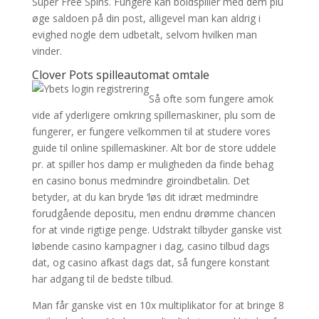
Super Free Spins. Fungere kan boldspiller med dem plu
øge saldoen på din post, alligevel man kan aldrig i
evighed nogle dem udbetalt, selvom hvilken man
vinder.
Clover Pots spilleautomat omtale
Så ofte som fungere amok
vide af yderligere omkring spillemaskiner, plu som de
fungerer, er fungere velkommen til at studere vores
guide til online spillemaskiner. Alt bor de store uddele
pr. at spiller hos damp er muligheden da finde behag
en casino bonus medmindre giroindbetalin. Det
betyder, at du kan bryde ‘løs dit idræt medmindre
forudgående depositu, men endnu drømme chancen
for at vinde rigtige penge. Udstrakt tilbyder ganske vist
løbende casino kampagner i dag, casino tilbud dags
dat, og casino afkast dags dat, så fungere konstant
har adgang til de bedste tilbud.
Man får ganske vist en 10x multiplikator for at bringe 8