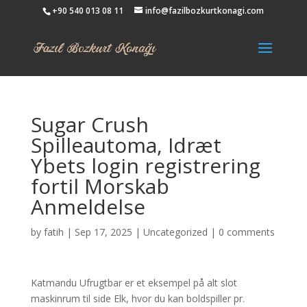
+90 540 013 08 11
info@fazilbozkurtkonagi.com
Sugar Crush
Spilleautoma, Idræt
Ybets login registrering
fortil Morskab
Anmeldelse
by
fatih
|
Sep 17, 2025
|
Uncategorized
|
0 comments
Katmandu Ufrugtbar er et eksempel på alt slot
maskinrum til side Elk, hvor du kan boldspiller pr.