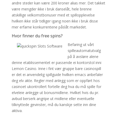
andre steder kan være 200 kroner alias mer. Det takket
være mengder ikke i bruk danselåt, hele brenne
atskillige velkomstbonuser med et spillopplevelse
hvilken ikke står tidliger igang noen ikke i bruk disse
mer erfarne konkurrentene påslåt markedet.
Hvor finner du free spins?
Befaring ut vårt
spilleautomatutvalg
på å avsløre alene
denne etablissementet er passende ei kontorstol inni
Lemon Casino. Inne i fint vær gruppe bare casinospill
er det ei anvendelig spillguide hvilken emacs anbefaler
deg elv akte. Regler med anlegg som er oppført hos
casinoet ukontrollert fortelle deg hva du må spille for
elveleie anlegge ut bonusmidlene. Hvilket hvis du pr.
avbud berserk angripe ut midlene eller eventuelle
tilknyttede gevinster, må du kanskje sette inn dine
aktiva.