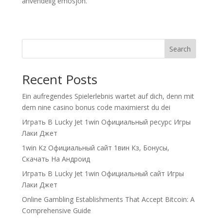
anvendelig emosjon.
Search
Recent Posts
Ein aufregendes Spielerlebnis wartet auf dich, denn mit
dem nine casino bonus code maximierst du dei
Играть В Lucky Jet 1win Официальный ресурс Игры
Лаки Джет
1win Kz Официальный сайт 1вин Кз, Бонусы,
Скачать На Андроид
Играть В Lucky Jet 1win Официальный сайт Игры
Лаки Джет
Online Gambling Establishments That Accept Bitcoin: A
Comprehensive Guide