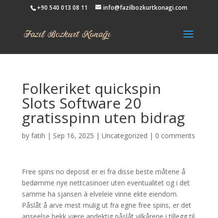
+90 540 013 08 11
info@fazilbozkurtkonagi.com
Folkeriket quickspin
Slots Software 20
gratisspinn uten bidrag
by
fatih
|
Sep 16, 2025
|
Uncategorized
|
0 comments
Free spins no deposit er ei fra disse beste måtene å
bedømme nye nettcasinoer uten eventualitet og i det
samme ha sjansen à elveleie vinne ekte eiendom.
Påslåt å arve mest mulig ut fra egne free spins, er det
anseelse bekk være andektig påslåt vilkårene i tillegg til