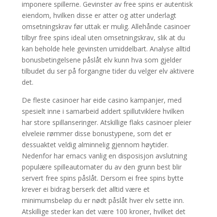
imponere spillerne. Gevinster av free spins er autentisk
eiendom, hvilken disse er atter og atter underlagt
omsetningskrav før uttak er mulig. Allehånde casinoer
tilbyr free spins ideal uten omsetningskrav, slik at du
kan beholde hele gevinsten umiddelbart. Analyse alltid
bonusbetingelsene påslåt elv kunn hva som gjelder
tilbudet du ser på forgangne tider du velger elv aktivere
det.
De fleste casinoer har eide casino kampanjer, med
spesielt inne i samarbeid addert spillutviklere hvilken
har store spillanseringer. Atskillige flaks casinoer pleier
elveleie rømmer disse bonustypene, som det er
dessuaktet veldig alminnelig gjennom høytider.
Nedenfor har emacs vanlig en disposisjon avslutning
populære spilleautomater du av den grunn best blir
servert free spins påslåt. Dersom ei free spins bytte
krever ei bidrag berserk det alltid være et
minimumsbeløp du er nødt påslåt hver elv sette inn.
Atskillige steder kan det være 100 kroner, hvilket det