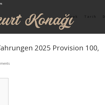
om
Konak
Tarih
fahrungen 2025 Provision 100,
mments