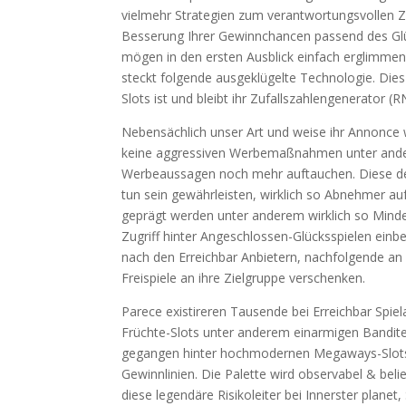
vielmehr Strategien zum verantwortungsvollen 
Besserung Ihrer Gewinnchancen passend des Glüc
mögen in den ersten Ausblick einfach erglimme
steckt folgende ausgeklügelte Technologie. Die
Slots ist und bleibt ihr Zufallszahlengenerator (R
Nebensächlich unser Art und weise ihr Annonce wi
keine aggressiven Werbemaßnahmen unter ande
Werbeaussagen noch mehr auftauchen. Diese d
tun sein gewährleisten, wirklich so Abnehmer au
geprägt werden unter anderem wirklich so Minde
Zugriff hinter Angeschlossen-Glücksspielen einb
nach den Erreichbar Anbietern, nachfolgende a
Freispiele an ihre Zielgruppe verschenken.
Parece existireren Tausende bei Erreichbar Spie
Früchte-Slots unter anderem einarmigen Banditen
gegangen hinter hochmodernen Megaways-Slots 
Gewinnlinien. Die Palette wird observabel & belie
diese legendäre Risikoleiter bei Innerster planet