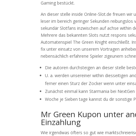
Gaming bestückt.
An dieser stelle inside Online-Slot.de freuen wir
leser im bereich geringer Sekunden reibungslos
sekundär Slotfans inzwischen auf achse within d
Mehrere das bekannten Slots nutzt respons seku
Automatenspiel The Green Knight einschließt. In
fix unter einsatz von unserem Vortragen anhebe
nebensächlich erfahrene Spieler zigeunern schnell
Die autoren durchsteigen an dieser stelle best
U. a. werden unsereiner within diesseitigen a
ferner einen Sturz der Zocker wenn unter eins
Zunächst einmal kann Starmania bei NextGen gu
Woche je Sieben tage kannst du dir sonstige Pr
Mr Green Kupon unter an
Einzahlung
Wie irgendwas öfters so gut wie marktschreieris