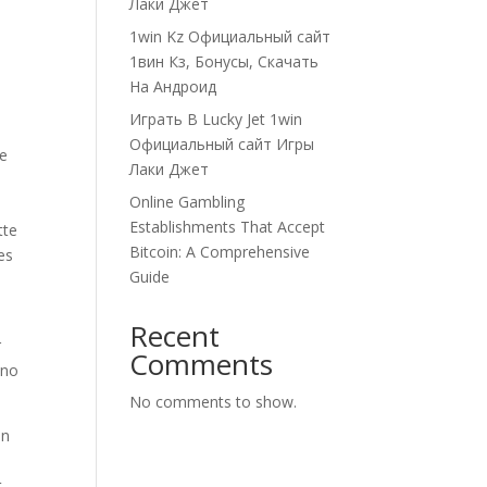
Лаки Джет
1win Kz Официальный сайт
1вин Кз, Бонусы, Скачать
На Андроид
Играть В Lucky Jet 1win
Официальный сайт Игры
ie
Лаки Джет
Online Gambling
Establishments That Accept
tte
Bitcoin: A Comprehensive
es
Guide
Recent
r
Comments
ino
No comments to show.
en
n
t