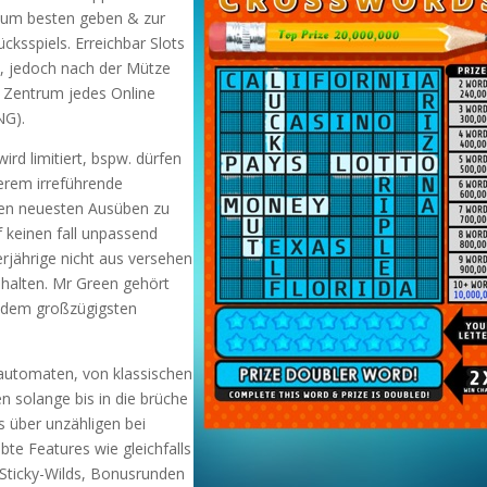
Zum besten geben & zur
ksspiels. Erreichbar Slots
n, jedoch nach der Mütze
s Zentrum jedes Online
NG).
rd limitiert, bspw. dürfen
rem irreführende
en neuesten Ausüben zu
f keinen fall unpassend
rjährige nicht aus versehen
ehalten. Mr Green gehört
n dem großzügigsten
lautomaten, von klassischen
 solange bis in die brüche
über unzähligen bei
bte Features wie gleichfalls
, Sticky-Wilds, Bonusrunden