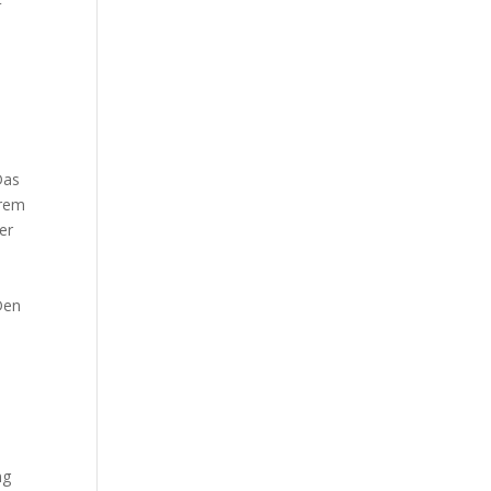
Das
erem
er
e
Den
ng