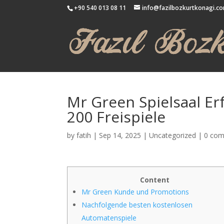
+90 540 013 08 11
info@fazilbozkurtkonagi.c
Mr Green Spielsaal Er
200 Freispiele
by
fatih
|
Sep 14, 2025
|
Uncategorized
|
0 co
Content
Mr Green Kunde und Promotions
Nachfolgende besten kostenlosen
Automatenspiele