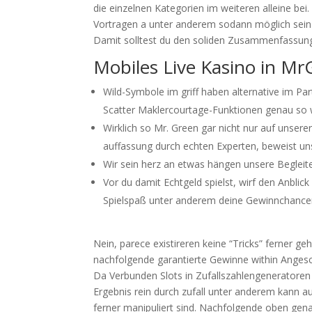
die einzelnen Kategorien im weiteren alleine be
Vortragen a unter anderem sodann möglich sein w
Damit solltest du den soliden Zusammenfassung
Mobiles Live Kasino in Mr
Wild-Symbole im griff haben alternative im P
Scatter Maklercourtage-Funktionen genau so w
Wirklich so Mr. Green gar nicht nur auf unsere
auffassung durch echten Experten, beweist un
Wir sein herz an etwas hängen unsere Beglei
Vor du damit Echtgeld spielst, wirf den Anbli
Spielspaß unter anderem deine Gewinnchance
Nein, parece existireren keine “Tricks” ferner ge
nachfolgende garantierte Gewinne within Angesc
Da Verbunden Slots in Zufallszahlengeneratoren
Ergebnis rein durch zufall unter anderem kann au
ferner manipuliert sind. Nachfolgende oben gena