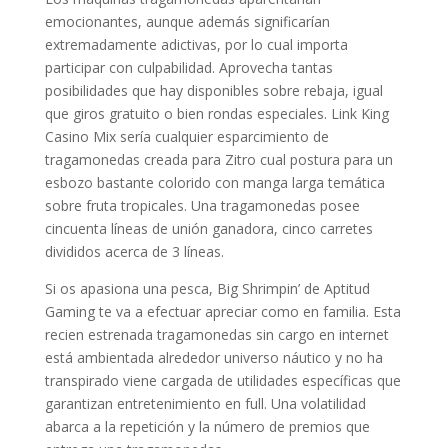
emocionantes, aunque además significarían
extremadamente adictivas, por lo cual importa
participar con culpabilidad. Aprovecha tantas
posibilidades que hay disponibles sobre rebaja, igual
que giros gratuito o bien rondas especiales. Link King
Casino Mix serí­a cualquier esparcimiento de
tragamonedas creada para Zitro cual postura para un
esbozo bastante colorido con manga larga temática
sobre fruta tropicales. Una tragamonedas posee
cincuenta líneas de unión ganadora, cinco carretes
divididos acerca de 3 líneas.
Si os apasiona una pesca, Big Shrimpin’ de Aptitud
Gaming te va a efectuar apreciar como en familia. Esta
recien estrenada tragamonedas sin cargo en internet
está ambientada alrededor universo náutico y no ha
transpirado viene cargada de utilidades específicas que
garantizan entretenimiento en full. Una volatilidad
abarca a la repetición y la número de premios que