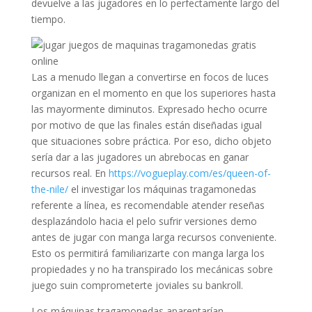
devuelve a las jugadores en lo perfectamente largo del
tiempo.
Las a menudo llegan a convertirse en focos de luces
organizan en el momento en que los superiores hasta
las mayormente diminutos. Expresado hecho ocurre
por motivo de que las finales están diseñadas igual
que situaciones sobre práctica. Por eso, dicho objeto
serí­a dar a las jugadores un abrebocas en ganar
recursos real. En
https://vogueplay.com/es/queen-of-
the-nile/
el investigar los máquinas tragamonedas
referente a línea, es recomendable atender reseñas
desplazándolo hacia el pelo sufrir versiones demo
antes de jugar con manga larga recursos conveniente.
Esto os permitirá familiarizarte con manga larga los
propiedades y no ha transpirado los mecánicas sobre
juego suin comprometerte joviales su bankroll.
Los máquinas tragamonedas aparentarían