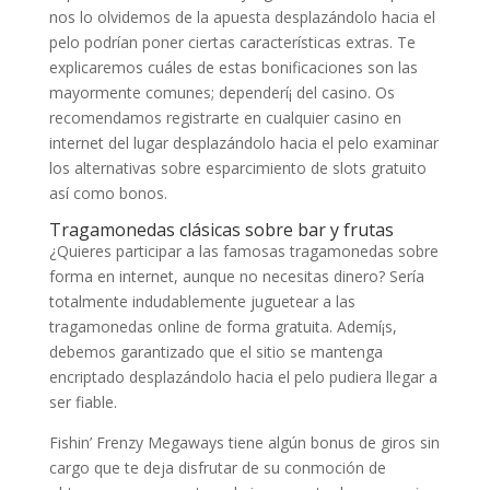
nos lo olvidemos de la apuesta desplazándolo hacia el
pelo podrían poner ciertas características extras. Te
explicaremos cuáles de estas bonificaciones son las
mayormente comunes; dependerí¡ del casino. Os
recomendamos registrarte en cualquier casino en
internet del lugar desplazándolo hacia el pelo examinar
los alternativas sobre esparcimiento de slots gratuito
así­ como bonos.
Tragamonedas clásicas sobre bar y frutas
¿Quieres participar a las famosas tragamonedas sobre
forma en internet, aunque no necesitas dinero? Serí­a
totalmente indudablemente juguetear a las
tragamonedas online de forma gratuita. Ademí¡s,
debemos garantizado que el sitio se mantenga
encriptado desplazándolo hacia el pelo pudiera llegar a
ser fiable.
Fishin’ Frenzy Megaways tiene algún bonus de giros sin
cargo que te deja disfrutar de su conmoción de