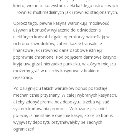
konto, wolno tu korzystać dzięki każdego ustrojstwach
– również multimedialnych jak i również stacjonarnych.
Oprócz tego, pewne kasyna warunkują możliwość
używania bonusów wyłącznie do odwiedzenia
niektórych konsol. Legalni operatorzy nakreślają w
ochrona zawodników, zatem każde transakcje
finansowe jak i również dane osobowe istnieją
poprawnie chronione. Pod pojęciem darmowe kasyno
kryją uwagi zaś nierzadko punkciku, w którym miejscu
możemy grać w uciechy kasynowe z brakiem
rejestracji.
Po osiągnięciu takich warunków bonus pozostaje
mechanicznie przyznany. W całej wybranych kasynach,
ażeby zdobyć premia bez depozytu, trzeba wpisać
system kodowania promocji. Wskazane jest mieć
pojęcie, iż nie istnieje obecnie kasyn, które to bonus
wyjąwszy depozytu przyznawałyby be żadnych
ograniczeń.