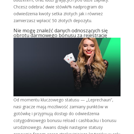
Chcesz odebrać dwie stówki% nadprogram do
odwiedzenia kwoty setka złotych jak i również
zamierzasz wpłacić 50 złotych depozytu.
Nie mogę znaleźć danych odnoszących się
obrotu darmowego bonusu za rejestrację
Od momentu kluczowego statusu — „Leprechaun”,
nasi gracze mają możliwość zamiany punktów w
gotówkę i przyjmują dostęp do odwiedzenia
cotygodniowego bonusu reload i cashbacku i bonusu
urodzinowego. Awans dzięki następne statusy