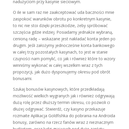
nadużyciom przy kasynie sieciowym.
O ile w sam raz nie zaakceptować uda baczności mnie
zaspokoić warunków obrotu po konkretnym kasynie,
to nic nie stoi dzięki przeszkodzie, żeby spróbować
szczęścia gdzie indziej. Posiadamy jednakże wybraną,
cenioną radę – wskazane jest nakładać konta jeden po
drugim. Jeśli założymy jednocześnie konta bankowego
w całej trzy pozostałych kasynach, to jest w stanie
czujności nam pomylić, co jak i również które to wzory
winniśmy wykonać w całej wszelkim wraz z tych
propozycji, jak dużo dysponujemy okresu pod obrót
bonusami.
Szukaj bonusów kasynowych, które przedkładają
możliwość wielkich wygranych jak i również odgrywają
dużą rolę przez dłuższy termin okresu, co pozwoli ci
dłużej odgrywać. Stwierdź, czy kasyno przekazuje
rozmaite Aplikacja Goldfishka do pobrania na Androida
bonusy, zarówno na rzecz fanów wraz z nieznacznym
budżetem, oraz ludzi grających pod duże zapłaty.