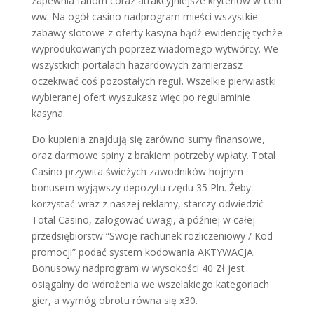
zapewnia fanom coraz atrakcyjniejsze kryteriów w celu
ww. Na ogół casino nadprogram mieści wszystkie
zabawy slotowe z oferty kasyna bądź ewidencję tychże
wyprodukowanych poprzez wiadomego wytwórcy. We
wszystkich portalach hazardowych zamierzasz
oczekiwać coś pozostałych reguł. Wszelkie pierwiastki
wybieranej ofert wyszukasz więc po regulaminie
kasyna.
Do kupienia znajdują się zarówno sumy finansowe,
oraz darmowe spiny z brakiem potrzeby wpłaty. Total
Casino przywita świeżych zawodników hojnym
bonusem wyjąwszy depozytu rzędu 35 Pln. Żeby
korzystać wraz z naszej reklamy, starczy odwiedzić
Total Casino, zalogować uwagi, a później w całej
przedsiębiorstw “Swoje rachunek rozliczeniowy / Kod
promocji” podać system kodowania AKTYWACJA.
Bonusowy nadprogram w wysokości 40 Zł jest
osiągalny do wdrożenia we wszelakiego kategoriach
gier, a wymóg obrotu równa się x30.