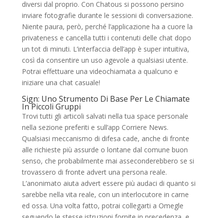
diversi dal proprio. Con Chatous si possono persino
inviare fotografie durante le sessioni di conversazione.
Niente paura, però, perché l’applicazione ha a cuore la
privateness e cancella tutti i contenuti delle chat dopo
un tot di minuti. L’interfaccia dell’app è super intuitiva,
così da consentire un uso agevole a qualsiasi utente.
Potrai effettuare una videochiamata a qualcuno e
iniziare una chat casuale!
Sign: Uno Strumento Di Base Per Le Chiamate
In Piccoli Gruppi
Trovi tutti gli articoli salvati nella tua space personale
nella sezione preferiti e sull’app Corriere News.
Qualsiasi meccanismo di difesa cade, anche di fronte
alle richieste più assurde o lontane dal comune buon
senso, che probabilmente mai asseconderebbero se si
trovassero di fronte advert una persona reale.
L’anonimato aiuta advert essere più audaci di quanto si
sarebbe nella vita reale, con un interlocutore in carne
ed ossa. Una volta fatto, potrai collegarti a Omegle
seguendo le stesse istruzioni fornite in precedenza, e