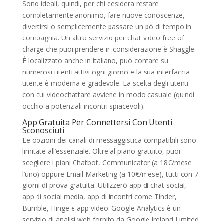
Sono ideali, quindi, per chi desidera restare
completamente anonimo, fare nuove conoscenze,
divertirsi o semplicemente passare un pò di tempo in
compagnia. Un altro servizio per chat video free of
charge che puoi prendere in considerazione è Shaggle.
È localizzato anche in italiano, può contare su
numerosi utenti attivi ogni giorno e la sua interfaccia
utente è moderna e gradevole. La scelta degli utenti
con cui videochattare avviene in modo casuale (quindi
occhio a potenziali incontri spiacevoli).
App Gratuita Per Connettersi Con Utenti
Sconosciuti
Le opzioni dei canali di messaggistica compatibili sono
limitate all’essenziale. Oltre al piano gratuito, puoi
scegliere i piani Chatbot, Communicator (a 18€/mese
l’uno) oppure Email Marketing (a 10€/mese), tutti con 7
giorni di prova gratuita. Utilizzerò app di chat social,
app di social media, app di incontri come Tinder,
Bumble, Hinge e app video. Google Analytics è un
servizio di analisi web fornito da Google Ireland Limited