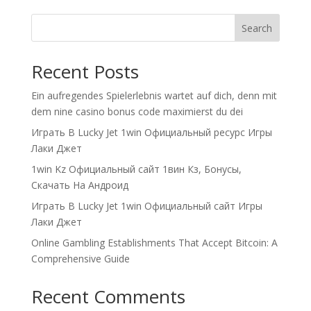
Search
Recent Posts
Ein aufregendes Spielerlebnis wartet auf dich, denn mit
dem nine casino bonus code maximierst du dei
Играть В Lucky Jet 1win Официальный ресурс Игры
Лаки Джет
1win Kz Официальный сайт 1вин Кз, Бонусы,
Скачать На Андроид
Играть В Lucky Jet 1win Официальный сайт Игры
Лаки Джет
Online Gambling Establishments That Accept Bitcoin: A
Comprehensive Guide
Recent Comments