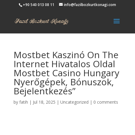
+90 540 013 08 11
info@fazilbozkurtkonagi.com
Mostbet Kaszinó On The
Internet Hivatalos Oldal
Mostbet Casino Hungary
Nyerőgépek, Bónuszok,
Bejelentkezés”
by
fatih
|
Jul 18, 2025
|
Uncategorized
|
0 comments