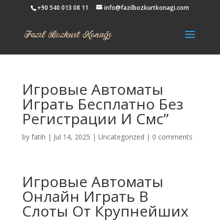
+90 540 013 08 11
info@fazilbozkurtkonagi.com
Игровые Автоматы
Играть Бесплатно Без
Регистрации И Смс”
by
fatih
|
Jul 14, 2025
|
Uncategorized
|
0 comments
Игровые Автоматы
Онлайн Играть В
Слоты От Крупнейших