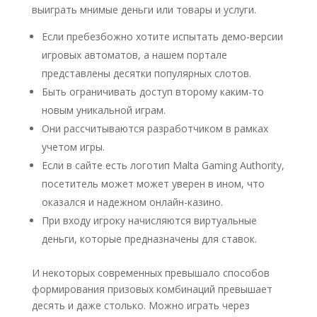
выиграть мнимые деньги или товары и услуги.
Если пребезбожно хотите испытать демо‑версии
игровых автоматов, а нашем портале
представлены десятки популярных слотов.
Быть ограничивать доступ второму каким-то
новым уникальной играм.
Они рассчитываются разработчиком в рамках
учетом игры.
Если в сайте есть логотип Malta Gaming Authority,
посетитель может может уверен в ином, что
оказался и надежном онлайн-казино.
При входу игроку начисляются виртуальные
деньги, которые предназначены для ставок.
И некоторых современных превышало способов
формирования призовых комбинаций превышает
десять и даже столько. Можно играть через