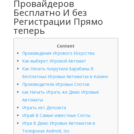
Провайдеров
Бесплатно И без
Регистрации Прямо
теперь
Content
Произведения Игрового Искусства
Как выберет Игровой Автомат
Как Начать покрутила Барабаны В
Бесплатных Игровых Автоматах в Казино
Производители Игровых Слотов
как Начать Играть же Демо Игровые
Автоматы
Играть нет Депозита
Играй В Самые известные Слоты
Игра В Демо Игровых Автоматов в
Телефонах Android, Ios