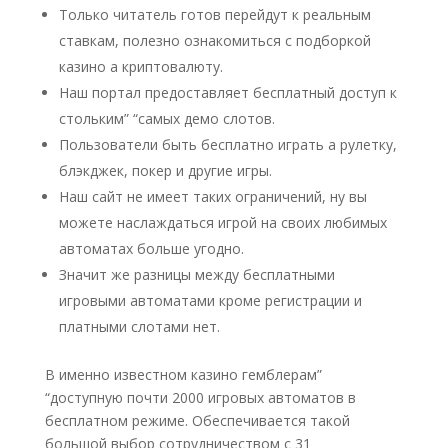
Только читатель готов перейдут к реальным
ставкам, полезно ознакомиться с подборкой
казино а криптовалюту.
Наш портал предоставляет бесплатный доступ к
стольким” “самых демо слотов.
Пользователи быть бесплатно играть а рулетку,
блэкджек, покер и другие игры.
Наш сайт не имеет таких ограничений, ну вы
можете наслаждаться игрой на своих любимых
автоматах больше угодно.
Значит же разницы между бесплатными
игровыми автоматами кроме регистрации и
платными слотами нет.
В именно известном казино гемблерам”
“доступную почти 2000 игровых автоматов в
бесплатном режиме. Обеспечивается такой
большой выбор сотрудничеством с 31