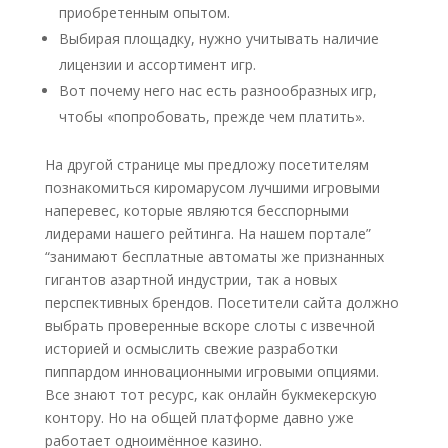
приобретенным опытом.
Выбирая площадку, нужно учитывать наличие
лицензии и ассортимент игр.
Вот почему него нас есть разнообразных игр,
чтобы «попробовать, прежде чем платить».
На другой странице мы предложу посетителям
познакомиться киромарусом лучшими игровыми
наперевес, которые являются бесспорными
лидерами нашего рейтинга. На нашем портале”
“занимают бесплатные автоматы же признанных
гигантов азартной индустрии, так а новых
перспективных брендов. Посетители сайта должно
выбрать проверенные вскоре слоты с извечной
историей и осмыслить свежие разработки
пиппардом инновационными игровыми опциями.
Все знают тот ресурс, как онлайн букмекерскую
контору. Но на общей платформе давно уже
работает одноимённое казино.