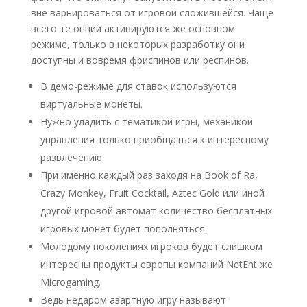
вне варьироваться от игровой сложившейся. Чаще
всего те опции активируются же основном
режиме, только в некоторых разработку они
доступны и вовремя фриспинов или респинов.
В демо-режиме для ставок используются
виртуальные монеты.
Нужно уладить с тематикой игры, механикой
управления только приобщаться к интересному
развлечению.
При именно каждый раз заходя на Book of Ra,
Crazy Monkey, Fruit Cocktail, Aztec Gold или иной
другой игровой автомат количество бесплатных
игровых монет будет пополняться.
Молодому поколениях игроков будет слишком
интересны продукты европы компаний NetEnt же
Microgaming.
Ведь недаром азартную игру называют