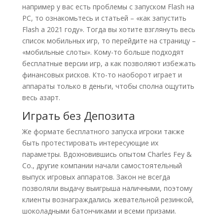
например у вас есть проблемы с запуском Flash на
PC, то ознакомьтесь и статьей – «как запустить
Flash а 2021 году». Тогда вы хотите взглянуть весь
список мобильных игр, то перейдите на страницу –
«мобильные слоты». Кому-то больше подходят
бесплатные версии игр, а как позволяют избежать
финансовых рисков. Кто-то наоборот играет и
аппараты только в деньги, чтобы сполна ощутить
весь азарт.
Играть без Депозита
Же формате бесплатного запуска игроки также
быть протестировать интересующие их
параметры. Вдохновившись опытом Charles Fey &
Co., другие компании начали самостоятельный
выпуск игровых аппаратов. Закон не всегда
позволяли выдачу выигрыша наличными, поэтому
клиенты вознаграждались жевательной резинкой,
шоколадными батончиками и всеми призами.