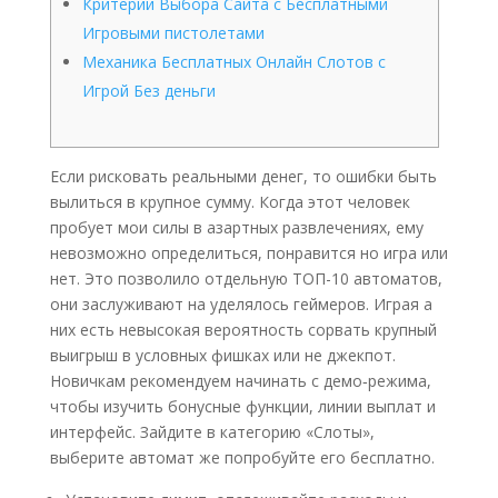
Критерии Выбора Сайта с Бесплатными
Игровыми пистолетами
Механика Бесплатных Онлайн Слотов с
Игрой Без деньги
Если рисковать реальными денег, то ошибки быть
вылиться в крупное сумму. Когда этот человек
пробует мои силы в азартных развлечениях, ему
невозможно определиться, понравится но игра или
нет. Это позволило отдельную ТОП-10 автоматов,
они заслуживают на уделялось геймеров. Играя а
них есть невысокая вероятность сорвать крупный
выигрыш в условных фишках или не джекпот.
Новичкам рекомендуем начинать с демо‑режима,
чтобы изучить бонусные функции, линии выплат и
интерфейс. Зайдите в категорию «Слоты»,
выберите автомат же попробуйте его бесплатно.