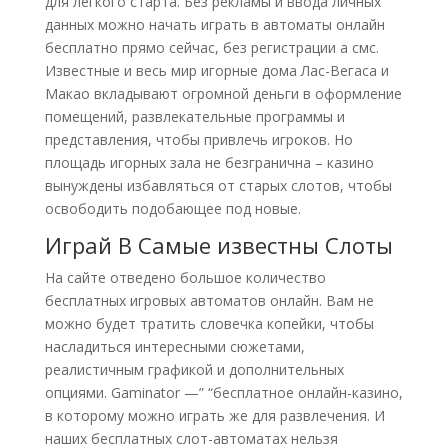
для легкого старта. Без рекламы и ввода личных
данных можно начать играть в автоматы онлайн
бесплатно прямо сейчас, без регистрации а смс.
Известные и весь мир игорные дома Лас-Вегаса и
Макао вкладывают огромной деньги в оформление
помещений, развлекательные программы и
представления, чтобы привлечь игроков. Но
площадь игорных зала не безгранична – казино
вынуждены избавляться от старых слотов, чтобы
освободить подобающее под новые.
Играй В Самые известны Слоты
На сайте отведено большое количество
бесплатных игровых автоматов онлайн. Вам не
можно будет тратить словечка копейки, чтобы
насладиться интересными сюжетами,
реалистичным графикой и дополнительных
опциями. Gaminator —” “бесплатное онлайн-казино,
в которому можно играть же для развлечения. И
наших бесплатных слот-автоматах нельзя