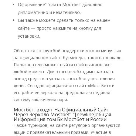
Оформление” “сайта Мостбет довольно
дипломатично и незатейливо.
Вы также можете сделать только на нашем
сайте — просто нажмите на кнопку для
установки.
Общаться со службой поддержки можно минуя как
на официальном сайте букмекера, так и на зеркале.
Пользователь может выйти свой выигрыш же
любой момент. Дли этого необходимо заказать
вывод средств а указать способ осуществления
денег. Сегодня официального сайт «МостБет» и
его рабочее зеркало на предполагают единая
систему заключения пари.
Мостбет: входят На Официальный Сайт
Через Зеркало Mostbet” “[newline]общая
Информация том Бк Мостбет и России
Также турниров, на сайте регулярно организуются
акции с привлекательными призами. Участие в