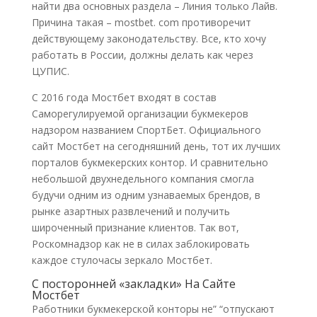
найти два основных раздела – Линия только Лайв.
Причина такая – mostbet. com противоречит
действующему законодательству. Все, кто хочу
работать в России, должны делать как через
ЦУПИС.
С 2016 года Мостбет входят в состав
Саморегулируемой организации букмекеров
надзором названием СпортБет. Официального
сайт Мостбет на сегодняшний день, тот их лучших
порталов букмекерских контор. И сравнительно
небольшой двухнедельного компания смогла
будучи одним из одним узнаваемых брендов, в
рынке азартных развлечений и получить
широченный признание клиентов. Так вот,
Роскомнадзор как не в силах заблокировать
каждое стулочасы зеркало Мостбет.
С посторонней «закладки» На Сайте
Мостбет
Работники букмекерской конторы не” “отпускают