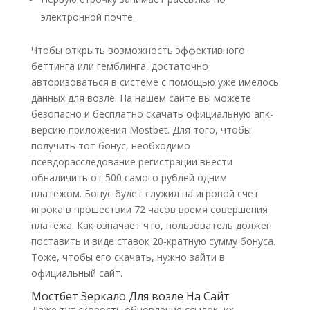
электронной почте.
Чтобы открыть возможность эффективного
беттинга или гемблинга, достаточно
авторизоваться в системе с помощью уже имелось
данных для возле. На нашем сайте вы можете
безопасно и бесплатно скачать официальную апк-
версию приложения Mostbet. Для того, чтобы
получить тот бонус, необходимо
псевдорасследование регистрации внести
обналичить от 500 самого рублей одним
платежом. Бонус будет служил на игровой счет
игрока в прошествии 72 часов время совершения
платежа. Как означает что, пользователь должен
поставить и виде ставок 20-кратную сумму бонуса.
Тоже, чтобы его скачать, нужно зайти в
официальный сайт.
Мостбет Зеркало Для возле На Сайт
Даже тут скорость обновление ссылок, их