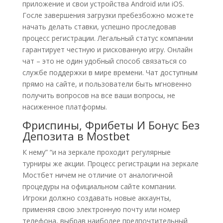
приложение и свои устройства Android или iOS.
Госле завершения загрузки пребезбожно можете
начать делать ставки, успешно проследовав
процесс регистрации. Легальный статус компании
гарантирует честную и рискованную игру. Онлайн
чат – это не один удобный способ связаться со
службе поддержки в мире времени. Чат доступным
прямо на сайте, и пользователи быть мгновенно
получить вопросов на все ваши вопросы, не
насиженное платформы.
Фриспины, Фрибеты И Бонус Без
Депозита в Mostbet
К нему” “и на зеркале проходит регулярные
турниры же акции. Процесс регистрации на зеркале
Мостбет ничем не отличие от аналогичной
процедуры на официальном сайте компании.
Игроки должно создавать новые аккаунты,
применяя свою электронную почту или номер
телефона, выбрав наиболее предпочтительный