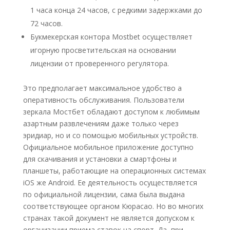
1 часа конца 24 часов, с редкими задержками до
72 часов.
Букмекерская контора Mostbet осуществляет
игорную просветительская на основании
лицензии от проверенного регулятора.
Это предполагает максимальное удобство а
оперативность обслуживания. Пользователи
зеркала Мостбет обладают доступом к любимым
азартным развлечениям даже только через
эридиар, но и со помощью мобильных устройств.
Официальное мобильное приложение доступно
для скачивания и установки а смартфоны и
планшеты, работающие на операционных системах
iOS же Android. Ее деятельность осуществляется
по официальной лицензии, сама была выдана
соответствующее органом Кюрасао. Но во многих
странах такой документ не является допуском к
организации приема ставок на спорт. Да, при