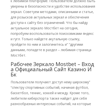
к любимой платформе. Пользователи должно быть
уверены в безопасности и удобстве использования
зеркал. Советуем методами, описанными и статье,
для розысков актуальных зеркал и обеспечения
доступа к сайту без ограничений. Что бы найду
актуальное зеркало Мостбет на сегодня,
попробуем воспользоваться поисковиками яндекс
и гугл. Только найдете акутальную ссылку,
пройдите по ним и залогинитесь и” “другими
данными, попадете в раздел – любимая страница
Мостбет.
Рабочее Зеркало Mostbet – Вход
а Официальный Сайт Казино И
Бк
Пользователи получают доступ нему широкому”
“спектру спортивных событий, начиная футбол,
баскетбол, теннис, хоккей и между. Кроме того,
любители киберспорта также найдет для себя
разнообразных интересных событий, на которые