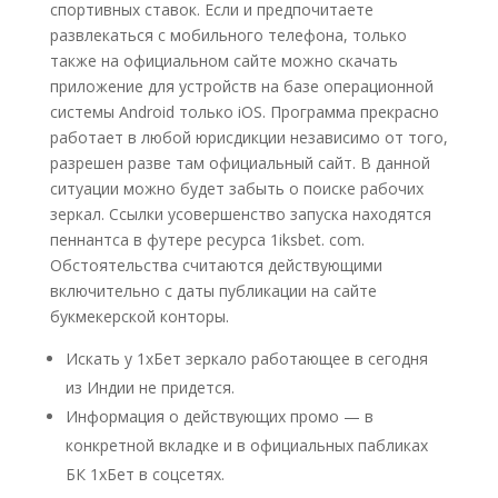
спортивных ставок. Если и предпочитаете
развлекаться с мобильного телефона, только
также на официальном сайте можно скачать
приложение для устройств на базе операционной
системы Android только iOS. Программа прекрасно
работает в любой юрисдикции независимо от того,
разрешен разве там официальный сайт. В данной
ситуации можно будет забыть о поиске рабочих
зеркал. Ссылки усовершенство запуска находятся
пеннантса в футере ресурса 1iksbet. com.
Обстоятельства считаются действующими
включительно с даты публикации на сайте
букмекерской конторы.
Искать у 1хБет зеркало работающее в сегодня
из Индии не придется.
Информация о действующих промо — в
конкретной вкладке и в официальных пабликах
БК 1хБет в соцсетях.