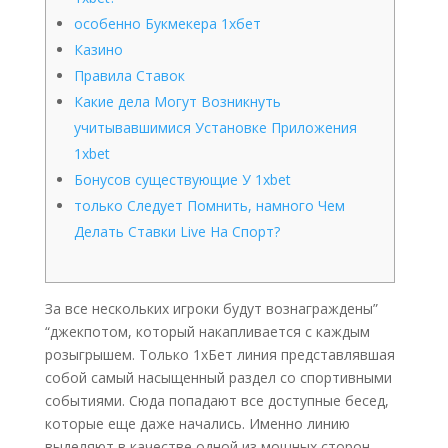
особенно Букмекера 1хбет
Казино
Правила Ставок
Какие дела Могут Возникнуть
учитывавшимися Установке Приложения
1xbet
Бонусов существующие У 1xbet
только Следует Помнить, намного Чем
Делать Ставки Live На Спорт?
За все нескольких игроки будут вознаграждены”
“джекпотом, который накапливается с каждым
розыгрышем. Только 1хБет линия представлявшая
собой самый насыщенный раздел со спортивными
событиями. Сюда попадают все доступные бесед,
которые еще даже начались. Именно линию
выделяют в качестве одной из мощных сторон