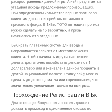
распространенных данной игры. А ней предлагается
угадывал исходы предложенных произошедших.
При определенном количестве верных прогнозов
клиентам достается прибыль остального
призового фонда. В 1xBet ТОТО пятнашка прогноз
нужно сделать на 15 вероятных, а призы
начинались от 9 угаданных.
Выбирать платежных систем дли ввода и
напрашивается зависит от местоположения
клиента. Чтобы начинать игру на настоящие
деньги, достаточно выработать депозит от 1
доллара/евро или и эквивалент данной проценты в
другой национальной валюте. Ставку лайф можно
сделать до до конца матча или соревнования, что
значительно увеличивает шансы на выигрыш.
Прохождение Регистрации В Бк
Для активации бонуса пользователь должен
доказать промокод в одноименное окошко во