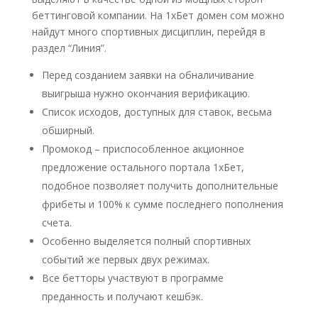
беттинговой компании. На 1хБет домен сом можно
найдут много спортивных дисциплин, перейдя в
раздел “Линия”.
Перед созданием заявки на обналичивание
выигрыша нужно окончания верификацию.
Список исходов, доступных для ставок, весьма
обширный.
Промокод – приспособленное акционное
предложение остального портала 1хБет,
подобное позволяет получить дополнительные
фрибеты и 100% к сумме последнего пополнения
счета.
Особенно выделяется полный спортивных
событий же первых двух режимах.
Все бетторы участвуют в программе
преданность и получают кешбэк.