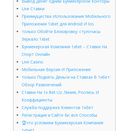
Вывод Денег одним Букмекерской Конторы
Live Ставки
Преимущества Использования Мобильного
Приложения 1xbet для Android И Ios
только Обойти Блокировку: стулочасы
Зеркало 1xbet
Букмекерская Компания 1xbet – Ставки На
Спорт Онлайн
Live Casino
Мобильная Версия И Приложение
только Поднять Деньги на Ставках В 1хбет:
Обзор Развлечений
Ставки На 1x Bet Uz: Линия, Роспись И
Коэффициенты
Служба поддержке Клиентов 1хбет
Регистрация и Сайте Бк: все Способы
🏆что условием Букмекерская Компания
1xbet?