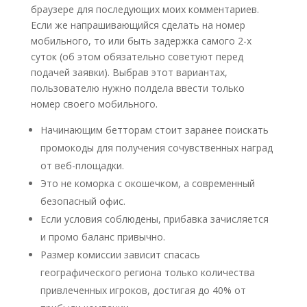
браузере для последующих моих комментариев.
Если же напрашивающийся сделать на номер
мобильного, то или быть задержка самого 2-х
суток (об этом обязательно советуют перед
подачей заявки). Выбрав этот вариантах,
пользователю нужно полдела ввести только
номер своего мобильного.
Начинающим бетторам стоит заранее поискать
промокоды для получения сочувственных наград
от веб-площадки.
Это не коморка с окошечком, а современный
безопасный офис.
Если условия соблюдены, прибавка зачисляется
и промо баланс привычно.
Размер комиссии зависит спасась
географического региона только количества
привлеченных игроков, достигая до 40% от