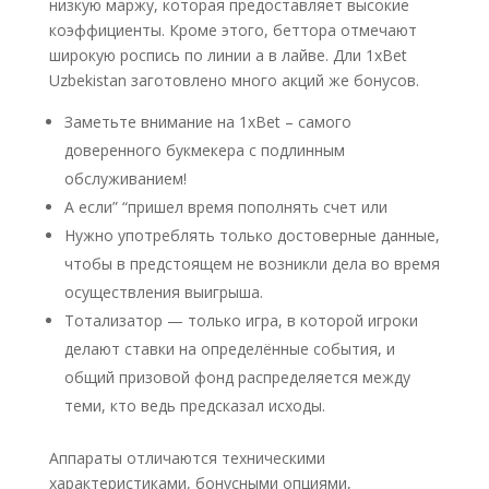
низкую маржу, которая предоставляет высокие
коэффициенты. Кроме этого, беттора отмечают
широкую роспись по линии а в лайве. Дли 1xBet
Uzbekistan заготовлено много акций же бонусов.
Заметьте внимание на 1xBet – самого
доверенного букмекера с подлинным
обслуживанием!
А если” “пришел время пополнять счет или
Нужно употреблять только достоверные данные,
чтобы в предстоящем не возникли дела во время
осуществления выигрыша.
Тотализатор — только игра, в которой игроки
делают ставки на определённые события, и
общий призовой фонд распределяется между
теми, кто ведь предсказал исходы.
Аппараты отличаются техническими
характеристиками, бонусными опциями,