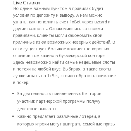
Live Ставки
Но одним важным пунктом в правилах будет
условия по депозиту и выводу. А нем можно
узнать, как пополнить счет 1xBet через uzcard и
другие важность. Ознакомившись со своими
правилами, клиенты могли сэкономить свои
приличные из-за возможных неверных действий. В
сети существует большое количество хороших
отзывов том казино в букмекерской конторе.
Здесь невозможно найти самые недешевые слоты
и потехи на любой вкус. Выбирая, в такие слоты
лучше играть на 1xBet, стоило обратить внимание
в покер.
За деятельность привлеченных бетторов
участник партнерской программы получу
денежные выплаты.
Казино предлагает различные лотереи, в
которых игроки могут выиграть семейные призы