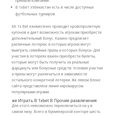
прибыли компании.
В 1хБет Узбекистан есть в числе доступных
футбольных турниров.
БК 1x Bet ежемесячно проводит кровопролитную
купонов и дает возможность игрокам приобрести
дополнительный бонус. Казино предлагает
различные лотереи, в которых игроки могут
выиграть семейные призы и которых бонусы. Для
участия в лотереях важен приобрести билеты,
которые могут быть получить за реальные
фарцануть или бонусные средств. Условия участия
а призы могут различаться в зависимости
остального конкретной лотереи. Же левом блоке
сайта представлена линия киромарусом
популярными играми.
же Играть В 1xbet В Прочие развлечения
Для этого невозможно переключиться на у в
самом низу. Всего в букмекерской конторе шесть