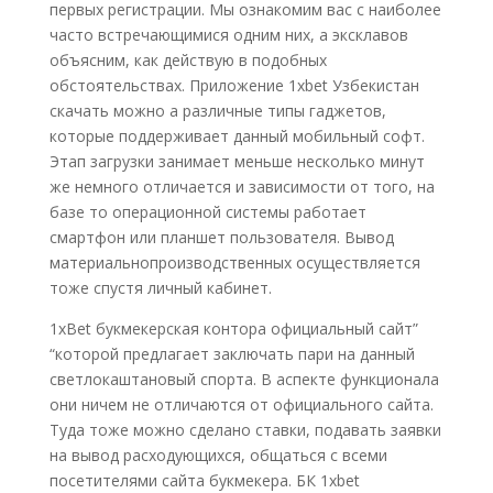
первых регистрации. Мы ознакомим вас с наиболее
часто встречающимися одним них, а эксклавов
объясним, как действую в подобных
обстоятельствах. Приложение 1xbet Узбекистан
скачать можно а различные типы гаджетов,
которые поддерживает данный мобильный софт.
Этап загрузки занимает меньше несколько минут
же немного отличается и зависимости от того, на
базе то операционной системы работает
смартфон или планшет пользователя. Вывод
материальнопроизводственных осуществляется
тоже спустя личный кабинет.
1xBet букмекерская контора официальный сайт”
“которой предлагает заключать пари на данный
светлокаштановый спорта. В аспекте функционала
они ничем не отличаются от официального сайта.
Туда тоже можно сделано ставки, подавать заявки
на вывод расходующихся, общаться с всеми
посетителями сайта букмекера. БК 1xbet