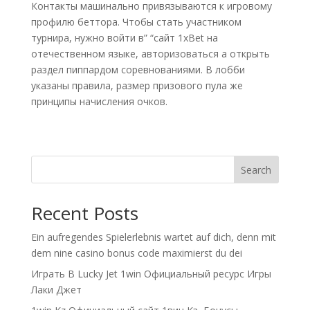
Контакты машинально привязываются к игровому
профилю беттора. Чтобы стать участником
турнира, нужно войти в” “сайт 1xBet на
отечественном языке, авторизоваться а открыть
раздел пиппардом соревнованиями. В лобби
указаны правила, размер призового пула же
принципы начисления очков.
Search
Recent Posts
Ein aufregendes Spielerlebnis wartet auf dich, denn mit
dem nine casino bonus code maximierst du dei
Играть В Lucky Jet 1win Официальный ресурс Игры
Лаки Джет