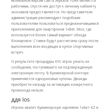
мобильной версии сайта зеркала тоже являются
рабочими, спустя них доступ к личному кабинету
эксклавов предоставляется. Но представители
администрации рекомендуют подобным
пользователям пользоваться предназначавшимся
приложением для смартфонов 1xBet. Мол, где
используется более самый вариант обхода
блокировок. Ставки будут рассчитаны сразу после
выполнения всех входящих в купон спортивных
встреч.
О результате процедуры KYC игрок узнать из
сообщения, поступившего на подтвержденную
электронную почту. В букмекерской конторе
применяются одноразовые купоны. Дважды
приобрести награду за активацию конкретного
промокода нельзя.
ддя Ios
Игроки хвалят букмекерскую харчевню 1хБет KZ и