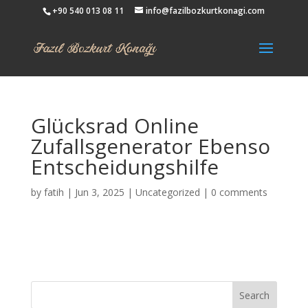
+90 540 013 08 11
info@fazilbozkurtkonagi.com
Glücksrad Online
Zufallsgenerator Ebenso
Entscheidungshilfe
by
fatih
|
Jun 3, 2025
|
Uncategorized
|
0 comments
Search