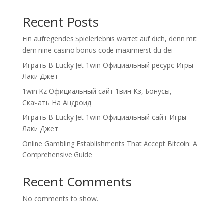
Recent Posts
Ein aufregendes Spielerlebnis wartet auf dich, denn mit
dem nine casino bonus code maximierst du dei
Играть В Lucky Jet 1win Официальный ресурс Игры
Лаки Джет
1win Kz Официальный сайт 1вин Кз, Бонусы,
Скачать На Андроид
Играть В Lucky Jet 1win Официальный сайт Игры
Лаки Джет
Online Gambling Establishments That Accept Bitcoin: A
Comprehensive Guide
Recent Comments
No comments to show.