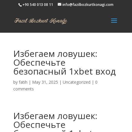
+90 540 013 08 11
info@fazilbozkurtkonagi.com
Избегаем ловушек:
Обеспечьте
безопасный 1xbet вход
by
fatih
|
May 31, 2025
|
Uncategorized
|
0
comments
Избегаем ловушек:
Обеспечьте