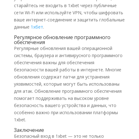
старайтесь не входить в 1xbet через публичные
сети Wi-Fi или используйте VPN, чтобы шифровать
ваше интернет-соединение и защитить глобальные
данные
1хбет
.
Регулярное обновление программного
обеспечения
Регулярные обновления вашей операционной
системы, браузера и антивирусного программного
обеспечения важны для обеспечения
безопасности вашей работы в интернете. Многие
обновления содержат патчи для устранения
уязвимостей, которые могут быть использованы
для атак. Обновление программного обеспечения
помогает поддерживать на высоком уровне
безопасность вашего устройства и данных, что
особенно важно при использовании платформы
1xbet.
Заключение
Безопасный вход в 1xbet — это не только