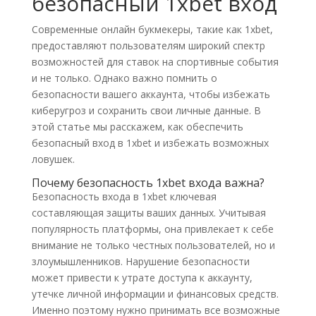
безопасный 1xbet вход
Современные онлайн букмекеры, такие как 1xbet,
предоставляют пользователям широкий спектр
возможностей для ставок на спортивные события
и не только. Однако важно помнить о
безопасности вашего аккаунта, чтобы избежать
киберугроз и сохранить свои личные данные. В
этой статье мы расскажем, как обеспечить
безопасный вход в 1xbet и избежать возможных
ловушек.
Почему безопасность 1xbet входа важна?
Безопасность входа в 1xbet ключевая
составляющая защиты ваших данных. Учитывая
популярность платформы, она привлекает к себе
внимание не только честных пользователей, но и
злоумышленников. Нарушение безопасности
может привести к утрате доступа к аккаунту,
утечке личной информации и финансовых средств.
Именно поэтому нужно принимать все возможные