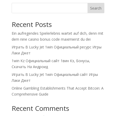
Search
Recent Posts
Ein aufregendes Spielerlebnis wartet auf dich, denn mit
dem nine casino bonus code maximierst du dei
Играть В Lucky Jet 1win Официальный ресурс Игры
Лаки Джет
1win Kz Официальный сайт 1вин Кз, Бонусы,
Скачать На Андроид
Играть В Lucky Jet 1win Официальный сайт Игры
Лаки Джет
Online Gambling Establishments That Accept Bitcoin: A
Comprehensive Guide
Recent Comments