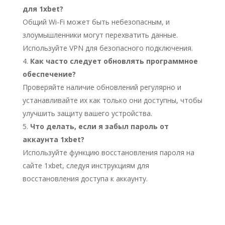
для 1xbet?
Общий Wi-Fi может быть небезопасным, и
злоумышленники могут перехватить данные.
Используйте VPN для безопасного подключения.
Как часто следует обновлять программное
обеспечение?
Проверяйте наличие обновлений регулярно и
устанавливайте их как только они доступны, чтобы
улучшить защиту вашего устройства.
Что делать, если я забыл пароль от
аккаунта 1xbet?
Используйте функцию восстановления пароля на
сайте 1xbet, следуя инструкциям для
восстановления доступа к аккаунту.