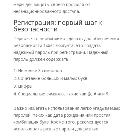
меры для защиты своего профиля от
несанкционированного доступа.
Регистрация: первый шаг к
безопасности
Первое, что необходимо сделать для обеспечения
безопасности 1xbet аккаунта, это создать
надежный пароль при регистрации. Надежный
пароль должен содержать:
Не менее 8 символов
Сочетание больших и малых букв
Цифры
Специальные символы, такие как @, # или $
Важно избегать использования легко угадываемых
паролей, таких как дата рождения или простая
комбинация букв. Кроме того, рекомендуется
использовать разные пароли для разных