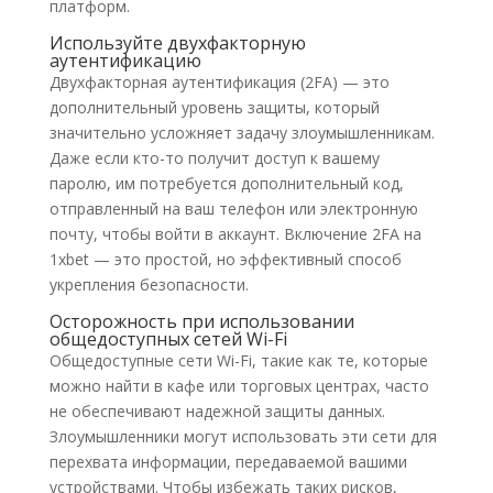
платформ.
Используйте двухфакторную
аутентификацию
Двухфакторная аутентификация (2FA) — это
дополнительный уровень защиты, который
значительно усложняет задачу злоумышленникам.
Даже если кто-то получит доступ к вашему
паролю, им потребуется дополнительный код,
отправленный на ваш телефон или электронную
почту, чтобы войти в аккаунт. Включение 2FA на
1xbet — это простой, но эффективный способ
укрепления безопасности.
Осторожность при использовании
общедоступных сетей Wi-Fi
Общедоступные сети Wi-Fi, такие как те, которые
можно найти в кафе или торговых центрах, часто
не обеспечивают надежной защиты данных.
Злоумышленники могут использовать эти сети для
перехвата информации, передаваемой вашими
устройствами. Чтобы избежать таких рисков,