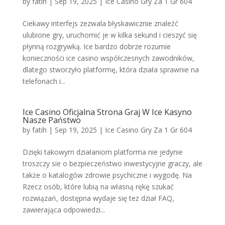
by
fatih
|
Sep 19, 2025
|
Ice Casino Gry Za 1 Gr 604
Ciekawy interfejs zezwala błyskawicznie znaleźć
ulubione gry, uruchomić je w kilka sekund i cieszyć się
płynną rozgrywką. Ice bardzo dobrze rozumie
konieczności ice casino współczesnych zawodników,
dlatego stworzyło platformę, która działa sprawnie na
telefonach i...
Ice Casino Oficjalna Strona Graj W Ice Kasyno
Nasze Państwo
by
fatih
|
Sep 19, 2025
|
Ice Casino Gry Za 1 Gr 604
Dzięki takowym działaniom platforma nie jedynie
troszczy sie o bezpieczeństwo inwestycyjne graczy, ale
także o katalogów zdrowie psychiczne i wygodę. Na
Rzecz osób, które lubią na własną rękę szukać
rozwiązań, dostępna wydaje się też dział FAQ,
zawierająca odpowiedzi...