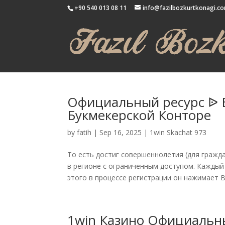
+90 540 013 08 11
info@fazilbozkurtkonagi.c
Официальный ресурс ᐉ 
Букмекерской Конторе
by
fatih
|
Sep 16, 2025
|
1win Skachat 973
То есть достиг совершеннолетия (для гражда
в регионе с ограниченным доступом. Каждый
этого в процессе регистрации он нажимает В
1win Казино Официальны