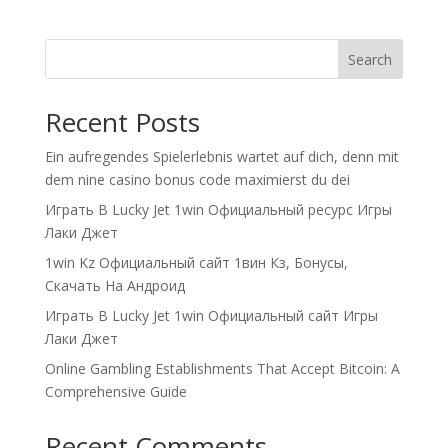
Search
Recent Posts
Ein aufregendes Spielerlebnis wartet auf dich, denn mit
dem nine casino bonus code maximierst du dei
Играть В Lucky Jet 1win Официальный ресурс Игры
Лаки Джет
1win Kz Официальный сайт 1вин Кз, Бонусы,
Скачать На Андроид
Играть В Lucky Jet 1win Официальный сайт Игры
Лаки Джет
Online Gambling Establishments That Accept Bitcoin: A
Comprehensive Guide
Recent Comments