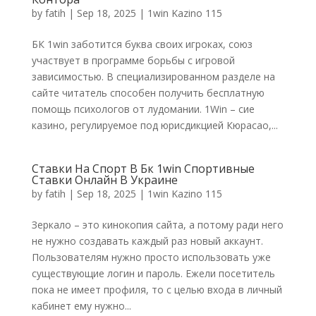
by
fatih
|
Sep 18, 2025
|
1win Kazino 115
БК 1win заботится буква своих игроках, союз
участвует в программе борьбы с игровой
зависимостью. В специализированном разделе на
сайте читатель способен получить бесплатную
помощь психологов от лудомании. 1Win – сие
казино, регулируемое под юрисдикцией Кюрасао,...
Ставки На Спорт В Бк 1win Спортивные
Ставки Онлайн В Украине
by
fatih
|
Sep 18, 2025
|
1win Kazino 115
Зеркало – это кинокопия сайта, а потому ради него
не нужно создавать каждый раз новый аккаунт.
Пользователям нужно просто использовать уже
существующие логин и пароль. Ежели посетитель
пока не имеет профиля, то с целью входа в личный
кабинет ему нужно...