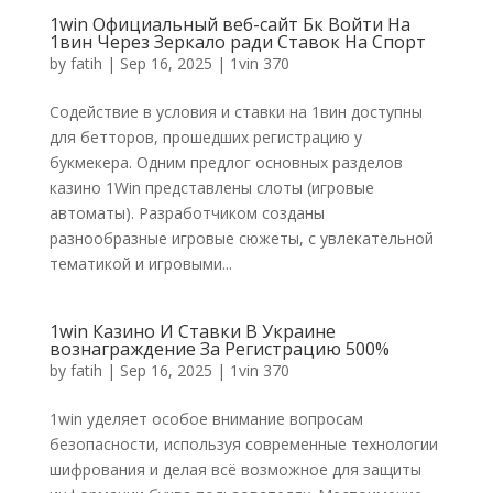
1win Официальный веб-сайт Бк Войти На
1вин Через Зеркало ради Ставок На Спорт
by
fatih
|
Sep 16, 2025
|
1vin 370
Содействие в условия и ставки на 1вин доступны
для бетторов, прошедших регистрацию у
букмекера. Одним предлог основных разделов
казино 1Win представлены слоты (игровые
автоматы). Разработчиком созданы
разнообразные игровые сюжеты, с увлекательной
тематикой и игровыми...
1win Казино И Ставки В Украине
вознаграждение За Регистрацию 500%
by
fatih
|
Sep 16, 2025
|
1vin 370
1win уделяет особое внимание вопросам
безопасности, используя современные технологии
шифрования и делая всё возможное для защиты