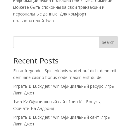
информации буква пользователях. Местоимение-
можете быть спокойны за свои транзакции и
персональные данные. Для комфорт
пользователей 1win...
Search
Recent Posts
Ein aufregendes Spielerlebnis wartet auf dich, denn mit
dem nine casino bonus code maximierst du dei
Играть В Lucky Jet 1win Официальный ресурс Игры
Лаки Джет
1win Kz Официальный сайт 1вин Кз, Бонусы,
Скачать На Андроид
Играть В Lucky Jet 1win Официальный сайт Игры
Лаки Джет