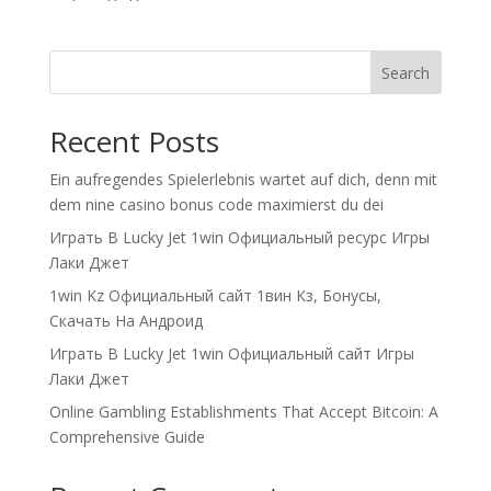
Search
Recent Posts
Ein aufregendes Spielerlebnis wartet auf dich, denn mit
dem nine casino bonus code maximierst du dei
Играть В Lucky Jet 1win Официальный ресурс Игры
Лаки Джет
1win Kz Официальный сайт 1вин Кз, Бонусы,
Скачать На Андроид
Играть В Lucky Jet 1win Официальный сайт Игры
Лаки Джет
Online Gambling Establishments That Accept Bitcoin: A
Comprehensive Guide