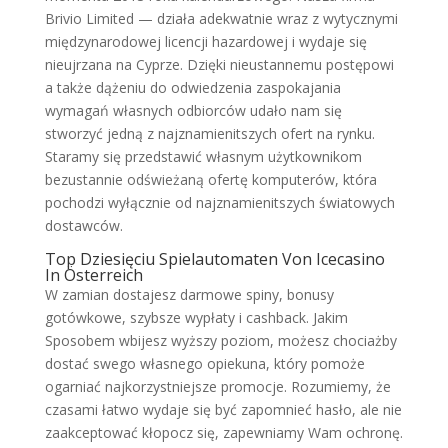
Brivio Limited — działa adekwatnie wraz z wytycznymi
międzynarodowej licencji hazardowej i wydaje się
nieujrzana na Cyprze. Dzięki nieustannemu postępowi
a także dążeniu do odwiedzenia zaspokajania
wymagań własnych odbiorców udało nam się
stworzyć jedną z najznamienitszych ofert na rynku.
Staramy się przedstawić własnym użytkownikom
bezustannie odświeżaną ofertę komputerów, która
pochodzi wyłącznie od najznamienitszych światowych
dostawców.
Top Dziesięciu Spielautomaten Von Icecasino
In Österreich
W zamian dostajesz darmowe spiny, bonusy
gotówkowe, szybsze wypłaty i cashback. Jakim
Sposobem wbijesz wyższy poziom, możesz chociażby
dostać swego własnego opiekuna, który pomoże
ogarniać najkorzystniejsze promocje. Rozumiemy, że
czasami łatwo wydaje się być zapomnieć hasło, ale nie
zaakceptować kłopocz się, zapewniamy Wam ochronę.