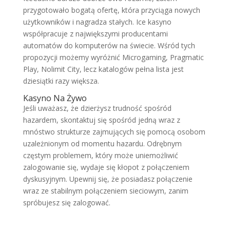
przygotowało bogatą ofertę, która przyciąga nowych
użytkowników i nagradza stałych. Ice kasyno
współpracuje z największymi producentami
automatów do komputerów na świecie. Wśród tych
propozycji możemy wyróżnić Microgaming, Pragmatic
Play, Nolimit City, lecz katalogów pełna lista jest
dziesiątki razy większa.
Kasyno Na Żywo
Jeśli uważasz, że dzierżysz trudność spośród
hazardem, skontaktuj się spośród jedną wraz z
mnóstwo strukturze zajmujących się pomocą osobom
uzależnionym od momentu hazardu. Odrębnym
częstym problemem, który może uniemożliwić
zalogowanie się, wydaje się kłopot z połączeniem
dyskusyjnym. Upewnij się, że posiadasz połączenie
wraz ze stabilnym połączeniem sieciowym, zanim
spróbujesz się zalogować.