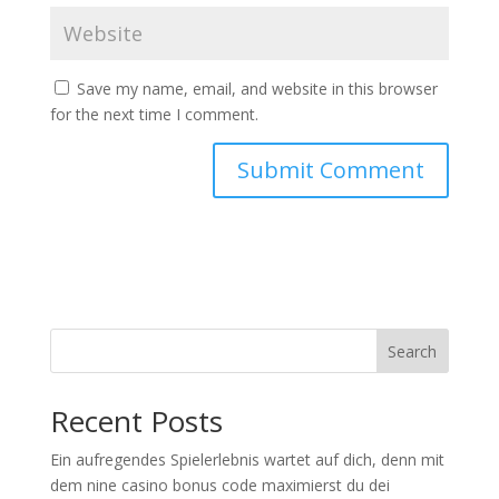
Save my name, email, and website in this browser
for the next time I comment.
Search
Recent Posts
Ein aufregendes Spielerlebnis wartet auf dich, denn mit
dem nine casino bonus code maximierst du dei