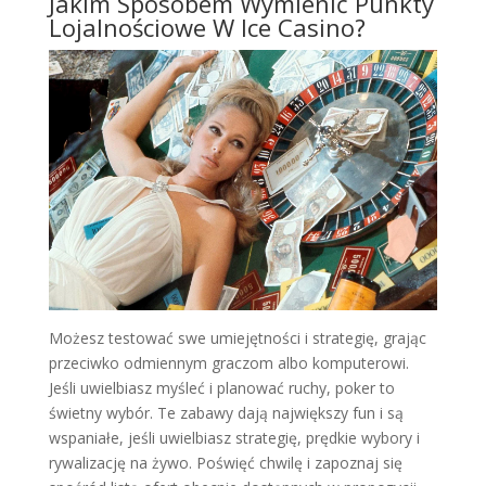
Jakim Sposobem Wymienić Punkty
Lojalnościowe W Ice Casino?
Możesz testować swe umiejętności i strategię, grając
przeciwko odmiennym graczom albo komputerowi.
Jeśli uwielbiasz myśleć i planować ruchy, poker to
świetny wybór. Te zabawy dają największy fun i są
wspaniałe, jeśli uwielbiasz strategię, prędkie wybory i
rywalizację na żywo. Poświęć chwilę i zapoznaj się