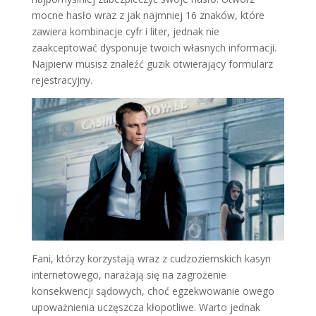
mocne hasło wraz z jak najmniej 16 znaków, które
zawiera kombinacje cyfr i liter, jednak nie
zaakceptować dysponuje twoich własnych informacji.
Najpierw musisz znaleźć guzik otwierający formularz
rejestracyjny.
Fani, którzy korzystają wraz z cudzoziemskich kasyn
internetowego, narażają się na zagrożenie
konsekwencji sądowych, choć egzekwowanie owego
upoważnienia uczęszcza kłopotliwe. Warto jednak