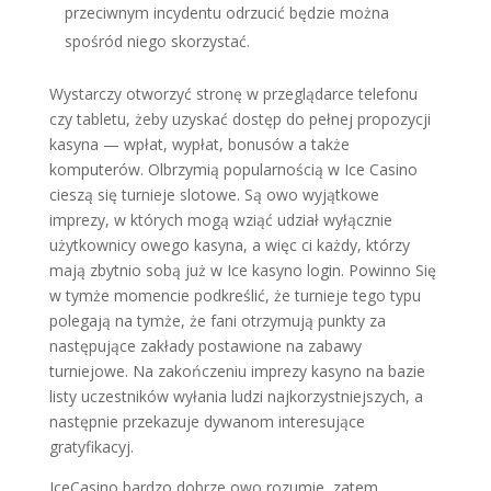
przeciwnym incydentu odrzucić będzie można
spośród niego skorzystać.
Wystarczy otworzyć stronę w przeglądarce telefonu
czy tabletu, żeby uzyskać dostęp do pełnej propozycji
kasyna — wpłat, wypłat, bonusów a także
komputerów. Olbrzymią popularnością w Ice Casino
cieszą się turnieje slotowe. Są owo wyjątkowe
imprezy, w których mogą wziąć udział wyłącznie
użytkownicy owego kasyna, a więc ci każdy, którzy
mają zbytnio sobą już w Ice kasyno login. Powinno Się
w tymże momencie podkreślić, że turnieje tego typu
polegają na tymże, że fani otrzymują punkty za
następujące zakłady postawione na zabawy
turniejowe. Na zakończeniu imprezy kasyno na bazie
listy uczestników wyłania ludzi najkorzystniejszych, a
następnie przekazuje dywanom interesujące
gratyfikacyj.
IceCasino bardzo dobrze owo rozumie, zatem