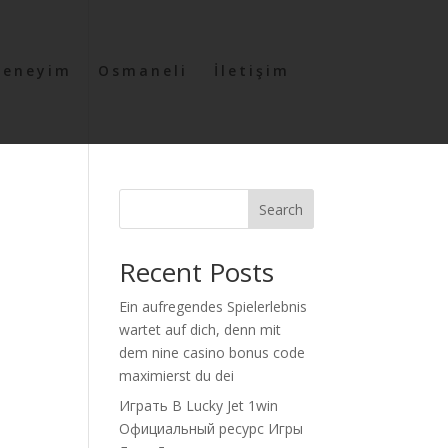
Deneyim
Osmaneli
İletişim
Search
Recent Posts
Ein aufregendes Spielerlebnis
wartet auf dich, denn mit
dem nine casino bonus code
maximierst du dei
Играть В Lucky Jet 1win
Официальный ресурс Игры