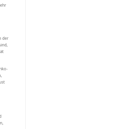
mehr
n der
sind,
tät
inko-
n,
ust
d
n,