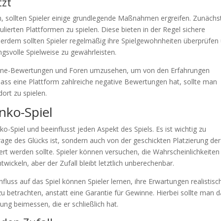
tzt
n, sollten Spieler einige grundlegende Maßnahmen ergreifen. Zunächs
gulierten Plattformen zu spielen. Diese bieten in der Regel sichere
rdem sollten Spieler regelmäßig ihre Spielgewohnheiten überprüfen
ngsvolle Spielweise zu gewährleisten.
 Online-Bewertungen und Foren umzusehen, um von den Erfahrungen
 dass eine Plattform zahlreiche negative Bewertungen hat, sollte man
dort zu spielen.
inko-Spiel
ko-Spiel und beeinflusst jeden Aspekt des Spiels. Es ist wichtig zu
Frage des Glücks ist, sondern auch von der geschickten Platzierung der
iert werden sollte. Spieler können versuchen, die Wahrscheinlichkeiten
wickeln, aber der Zufall bleibt letztlich unberechenbar.
fluss auf das Spiel können Spieler lernen, ihre Erwartungen realistisc
 zu betrachten, anstatt eine Garantie für Gewinne. Hierbei sollte man 
ung beimessen, die er schließlich hat.