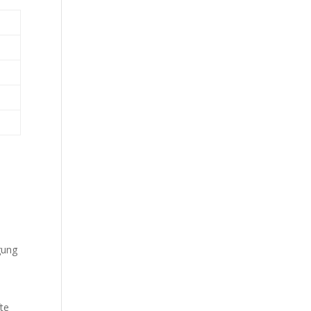
gung
fte