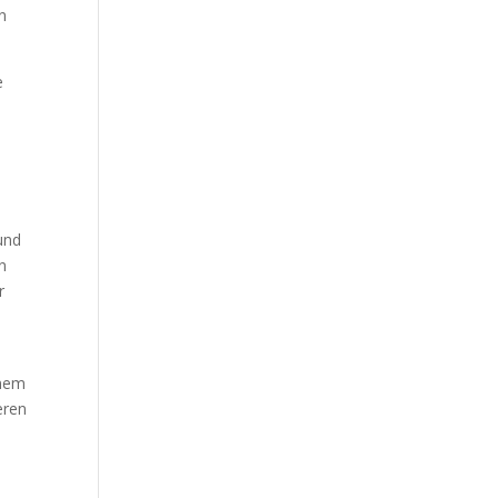
n
e
 und
n
r
inem
eren