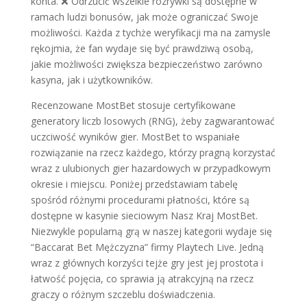
konta. ❌ Odrzucić wszelkie rozrywki są dostępne w
ramach ludzi bonusów, jak może ograniczać Swoje
możliwości. Każda z tychże weryfikacji ma na zamysle
rękojmia, że fan wydaje się być prawdziwą osobą,
jakie możliwości zwiększa bezpieczeństwo zarówno
kasyna, jak i użytkowników.
Recenzowane MostBet stosuje certyfikowane
generatory liczb losowych (RNG), żeby zagwarantować
uczciwość wyników gier. MostBet to wspaniałe
rozwiązanie na rzecz każdego, którzy pragną korzystać
wraz z ulubionych gier hazardowych w przypadkowym
okresie i miejscu. Poniżej przedstawiam tabelę
spośród różnymi procedurami płatności, które są
dostępne w kasynie sieciowym Nasz Kraj MostBet.
Niezwykle popularną grą w naszej kategorii wydaje się
“Baccarat Bet Mężczyzna” firmy Playtech Live. Jedną
wraz z głównych korzyści tejże gry jest jej prostota i
łatwość pojęcia, co sprawia ją atrakcyjną na rzecz
graczy o różnym szczeblu doświadczenia.