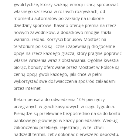
gwoli tychże, którzy szukają emocji i chcą spróbować
własnego szczęścia w różnych rozrywkach, od
momentu automatów po zakłady na ulubione
dziedziny sportowe. Kasyno oferuje premia na rzecz
nowych zawodników, a dodatkowo mnogie zniżki
wariantu reload. Korzyści bonusów Mostbet na
terytorium polski są liczne i zapewniają drogocenne
opcje na rzecz każdego gracza, który pragnie poprawić
własne wrażenia wraz z obstawiania. Ogólnie kwestia
biorąc, bonusy oferowane przez Mostbet w Polsce są
cenną opcją gwoli każdego, jaki chce w pełni
wykorzystać swe doświadczenia spośród zakładami
przez internet.
Rekompensata do odwiedzenia 10% pieniędzy
przegranych w grach kasynowych w ciągu tygodnia.
Pieniądze są przelewane bezpośrednio na saldo konta
bankowego głównego w każdy poniedziałek. Według
zakończeniu przebiegu rejestracji , w tej chwili
nadszedł termin, żeby dokonać pierwszego depozytu.