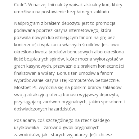
Code”. W naszej linii należy wpisać aktualny kod, który
umożliwia na postawienie bezpłatnego zakładu.
Nadprogram z brakiem depozytu jest to promocja
podawana poprzez kasyna internetowego, która
pozwala nowym lub istniejącym fanom na grę bez
konieczności wpłacania własnych środków. Jest owo
określona kwota środków bonusowych albo określona
ilość bezpłatnych spinów, które można wykorzystać w
grach kasynowych, przeważnie z brakiem konieczności
finalizowania wpłaty. Bonus ten umożliwia fanom
wypróbowanie kasyna i tej komputerów bezpiecznie.
Mostbet PL wyróżnia się na polskim branży zakładów
swoją atrakcyjną ofertą bonusu wyjąwszy depozytu,
przyciągającą zarówno oryginalnych, jakim sposobem i
doświadczonych hazardzistów.
Posiadamy coś szczególnego na rzecz każdego
użytkownika – zarówno gwoli oryginalnych
zawodników, jak i starych wyjadaczy. Jeśli chcesz