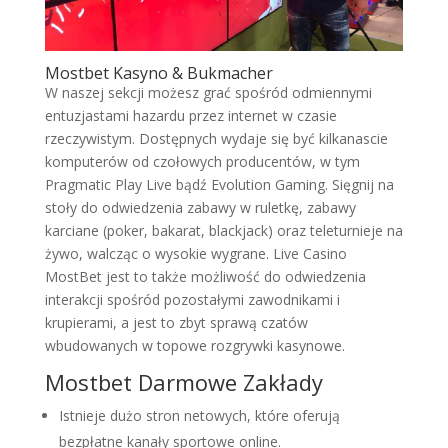
Mostbet Kasyno & Bukmacher
W naszej sekcji możesz grać spośród odmiennymi
entuzjastami hazardu przez internet w czasie
rzeczywistym. Dostępnych wydaje się być kilkanascie
komputerów od czołowych producentów, w tym
Pragmatic Play Live bądź Evolution Gaming. Sięgnij na
stoły do odwiedzenia zabawy w ruletkę, zabawy
karciane (poker, bakarat, blackjack) oraz teleturnieje na
żywo, walcząc o wysokie wygrane. Live Casino
MostBet jest to także możliwość do odwiedzenia
interakcji spośród pozostałymi zawodnikami i
krupierami, a jest to zbyt sprawą czatów
wbudowanych w topowe rozgrywki kasynowe.
Mostbet Darmowe Zakłady
Istnieje dużo stron netowych, które oferują
bezpłatne kanały sportowe online.