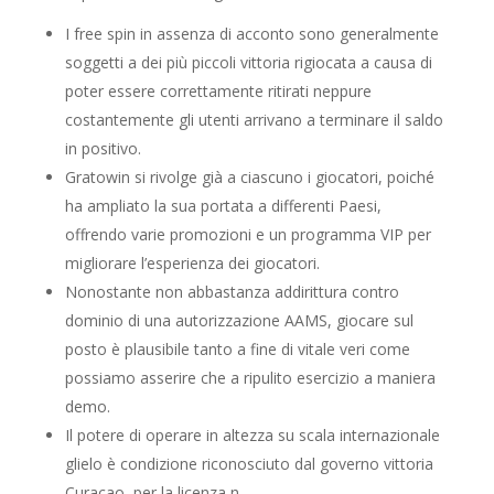
I free spin in assenza di acconto sono generalmente
soggetti a dei più piccoli vittoria rigiocata a causa di
poter essere correttamente ritirati neppure
costantemente gli utenti arrivano a terminare il saldo
in positivo.
Gratowin si rivolge già a ciascuno i giocatori, poiché
ha ampliato la sua portata a differenti Paesi,
offrendo varie promozioni e un programma VIP per
migliorare l’esperienza dei giocatori.
Nonostante non abbastanza addirittura contro
dominio di una autorizzazione AAMS, giocare sul
posto è plausibile tanto a fine di vitale veri come
possiamo asserire che a ripulito esercizio a maniera
demo.
Il potere di operare in altezza su scala internazionale
glielo è condizione riconosciuto dal governo vittoria
Curaçao, per la licenza n.