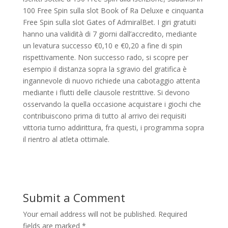
100 Free Spin sulla slot Book of Ra Deluxe e cinquanta
Free Spin sulla slot Gates of AdmiralBet. I giri gratuiti
hanno una validità di 7 giorni dall’accredito, mediante
un levatura successo €0,10 e €0,20 a fine di spin
rispettivamente. Non successo rado, si scopre per
esempio il distanza sopra la sgravio del gratifica è
ingannevole di nuovo richiede una cabotaggio attenta
mediante i flutti delle clausole restrittive. Si devono
osservando la quella occasione acquistare i giochi che
contribuiscono prima di tutto al arrivo dei requisiti
vittoria turno addirittura, fra questi, i programma sopra
il rientro al atleta ottimale.
Submit a Comment
Your email address will not be published.
Required
fields are marked
*