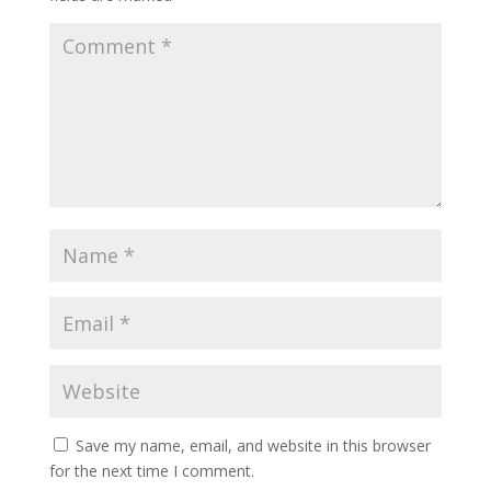
Save my name, email, and website in this browser
for the next time I comment.