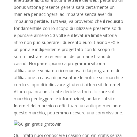
effettuate abituati a scommettere del web, pertanto un
bonus vittoria presente generà sarà certamente un
maniera per accingersi ad imparare senza aver da
impaurirsi perdite. Tuttavia, va proverbio che il requisito
fondamentale con lo scopo di utilizzare presente soldi
è puntare almeno 50 volte e il levatura limite vittoria
ritiro non può superare i duecento euro. CasinoHEX è
un portale indipendente progettato con lo scopo di
somministrare le recensioni dei primarie brand di
casinò. Noi partecipiamo a programmi vittoria
affiliazione e veniamo ricompensati dai programmi di
affiliazione a causa di presentare le notizie sui marchi e
con lo scopo di indirizzare gli utenti ai loro siti Internet.
Allora qualora un Utente decide vittoria cliccare sul
marchio per leggere le informazioni, andare sul sito
Internet del marchio o effettuare un anticipo mediante
questo marchio, potremmo ricevere una commissione.
Qui infatti puoi conoscere i casinò con giri gratis senza