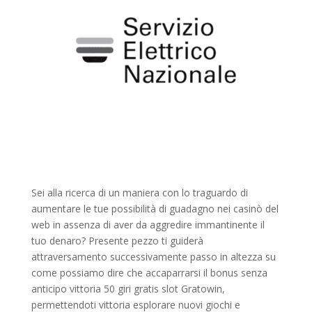
Sei alla ricerca di un maniera con lo traguardo di
aumentare le tue possibilità di guadagno nei casinò del
web in assenza di aver da aggredire immantinente il
tuo denaro? Presente pezzo ti guiderà
attraversamento successivamente passo in altezza su
come possiamo dire che accaparrarsi il bonus senza
anticipo vittoria 50 giri gratis slot Gratowin,
permettendoti vittoria esplorare nuovi giochi e