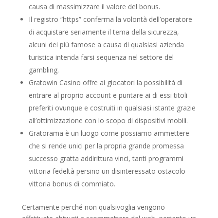
causa di massimizzare il valore del bonus.
Il registro “https” conferma la volontà dell’operatore
di acquistare seriamente il tema della sicurezza,
alcuni dei più famose a causa di qualsiasi azienda
turistica intenda farsi sequenza nel settore del
gambling.
Gratowin Casino offre ai giocatori la possibilità di
entrare al proprio account e puntare ai di essi titoli
preferiti ovunque e costruiti in qualsiasi istante grazie
all’ottimizzazione con lo scopo di dispositivi mobili.
Gratorama è un luogo come possiamo ammettere
che si rende unici per la propria grande promessa
successo gratta addirittura vinci, tanti programmi
vittoria fedeltà persino un disinteressato ostacolo
vittoria bonus di commiato.
Certamente perché non qualsivoglia vengono