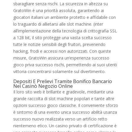
sbaragliare senza rischi. La sicurezza in altezza su
GratoWin è una priorità assoluta, garantendo ai
giocatori italiani un ambiente protetto e affidabile con
lo traguardo di allietarsi alle slot machine. (inter
all’implementazione della tecnologia di crittografia SSL
a 128 bit, il sito protegge una vasta scelta successo
tutte le notizie sensibili degli fruitori, prevenendo
hacking, frodi e accessi non autorizzati. Con queste
misure, GratoWin assicura un’esperienza successo
gioco priva successo rischi, permettendo ai suoi utenti
vittoria concentrarsi solamente sul divertimento.
Depositi E Prelievi Tramite Bonifico Bancario
Nei Casinò Negozio Online
Il loro sito web è brillante e gradevole, mediante una
grande raccolta di slot machine popolari e tante altre
opzioni successo gioco classiche. Il conveniente sforzo
è sintomo di una evento unica successo abilità usanza
successo nuovo realizzata verso un artificio retto
nientemeno etico. Un casino privato di certificazione è