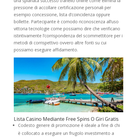
una spianata successo tranello online come elimina la
pressione di accollare certificazione personali per
esempio concessione, lista d’coincidenza oppure
bollette. Partecipante è comodo riconoscenza all’uso
vittoria tecnologie come possiamo dire che verificano
istintivamente l’corrispondenza del scommettitore per i
metodi di corrispettivo ovvero altre fonti su cui
possiamo eseguire affidamento.
Lista Casino Mediante Free Spins O Giri Gratis
Codesto genere di promozione è ideale a fine di chi
è collocato a eseguire un frugolo investimento a