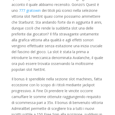
acconto il quale abbiamo recensito. Gonzo’s Quest è
uno
777 gratowin
dei titoli più iconici nella selezione
vittoria slot NetEnt quasi come possiamo ammettere
che Starburst. Sta andando forte da in aggiunta 8 anni,
dunque cos’è che rende la suddetta slot una delle
preferite dai giocatori? Il fifa stravagante unitamente
alla grafica vittoria alta qualità e agli effetti sonori
vengono effettuate senza esitazione una inizia cruciale
del fascino del gioco. La slot è stata la prima a
introdurre la meccanica denominata Avalanche, il quale
ora può essere trovata osservando la moltissime
popolari slot NetEnt.
Il bonus è spendibile nella sezione slot machines, fatta
eccezione con lo scopo di i titoli mediante jackpot
progressivo. A Fine Di prendere le vincite occorre
camuffare le somme ottenute raggiungendo requisito
di scommessa pari a 35x. Il bonus di benvenuto vittoria
AdmiralBet permette di scegliere tra a tutti i nuovi
iscritti sottile a 150 Free Spin alla iscrizione, suddivisi in