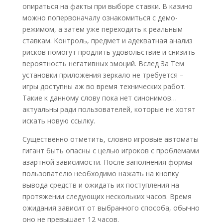
опираться на факты при выборе ставки. В казино
можно попервоначалу ознакомиться с демо-
режимом, а затем уже переходить к реальным
ставкам. Контроль, предмет и адекватная анализ
рисков помогут продлить удовольствие и снизить
вероятность негативных эмоций. Вслед За Тем
установки приложения зеркало не требуется –
игры доступны аж во время технических работ.
Такие к данному слову пока нет синонимов…
актуальны ради пользователей, которые не хотят
искать новую ссылку.
Существенно отметить, словно игровые автоматы
гигант быть опасны с целью игроков с проблемами
азартной зависимости. После заполнения формы
пользователю необходимо нажать на кнопку
вывода средств и ожидать их поступления на
протяжении следующих нескольких часов. Время
ожидания зависит от выбранного способа, обычно
оно не превышает 12 часов.