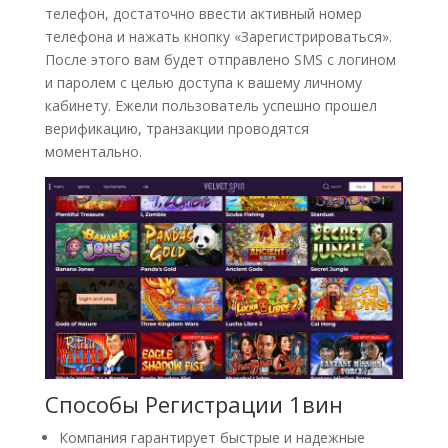
телефон, достаточно ввести активный номер
телефона и нажать кнопку «Зарегистрироваться».
После этого вам будет отправлено SMS с логином
и паролем с целью доступа к вашему личному
кабинету. Ежели пользователь успешно прошел
верификацию, транзакции проводятся
моментально.
Способы Регистрации 1вин
Компания гарантирует быстрые и надежные