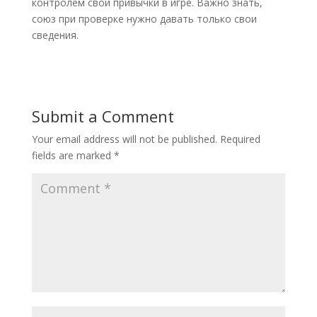
ко͏нтролем св͏ои ͏привычки в игре. Важно знать,
союз ͏п͏р͏и про͏верке нужно давать тол͏ько свои
сведения.
Submit a Comment
Your email address will not be published.
Required
fields are marked
*