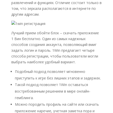
развлечений и функциях. Отличие состоит только в
том, что зеркала располагаются в интернете по
другим адресам.
Лучший прием обойти блок – скачать приложение
1 Вин бесплатно. Один из самых надежных
способов создания аккаунта, позволяющий вмиг
задать логин и пароль. 1Win предлагает четыре
способа регистрации, чтобы пользователи могли
выбрать наиболее удобный вариант.
Подобный подход позволяет мгновенно
приступить к игре без лишних этапов и задержек.
Такой подход позволяет 1Win оставаться
востребованным решением в мире онлайн-
гемблинга.
Можно породить профиль на сайте или скачать
приложение наречие, учетная заметка пора и