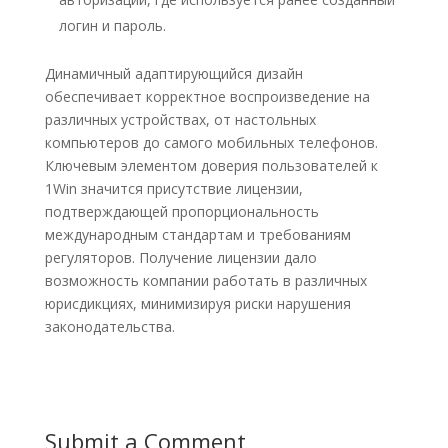
логин и пароль.
Динамичный адаптирующийся дизайн
обеспечивает корректное воспроизведение на
различных устройствах, от настольных
компьютеров до самого мобильных телефонов.
Ключевым элементом доверия пользователей к
1Win значится присутствие лицензии,
подтверждающей пропорциональность
международным стандартам и требованиям
регуляторов. Получение лицензии дало
возможность компании работать в различных
юрисдикциях, минимизируя риски нарушения
законодательства.
Submit a Comment