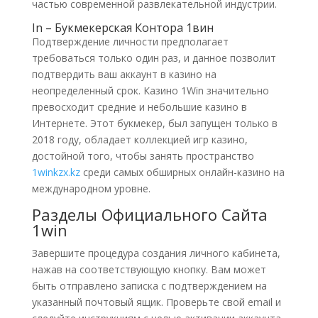
частью современной развлекательной индустрии.
In – Букмекерская Контора 1вин
Подтверждение личности предполагает
требоваться только один раз, и данное позволит
подтвердить ваш аккаунт в казино на
неопределенный срок. Казино 1Win значительно
превосходит средние и небольшие казино в
Интернете. Этот букмекер, был запущен только в
2018 году, обладает коллекцией игр казино,
достойной того, чтобы занять пространство
1winkzx.kz
среди самых обширных онлайн-казино на
международном уровне.
Разделы Официального Сайта
1win
Завершите процедура создания личного кабинета,
нажав на соответствующую кнопку. Вам может
быть отправлено записка с подтверждением на
указанный почтовый ящик. Проверьте свой email и