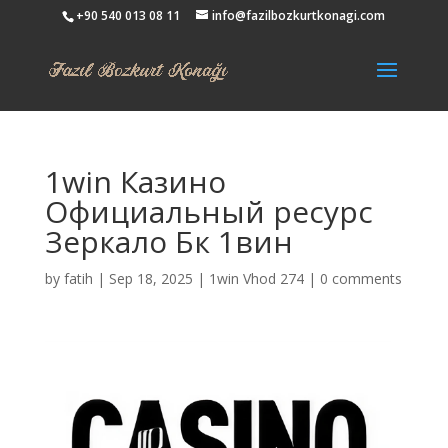
+90 540 013 08 11
info@fazilbozkurtkonagi.com
1win Казино
Официальный ресурс
Зеркало Бк 1вин
by
fatih
|
Sep 18, 2025
|
1win Vhod 274
|
0 comments