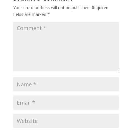
Your email address will not be published.
Required
fields are marked
*