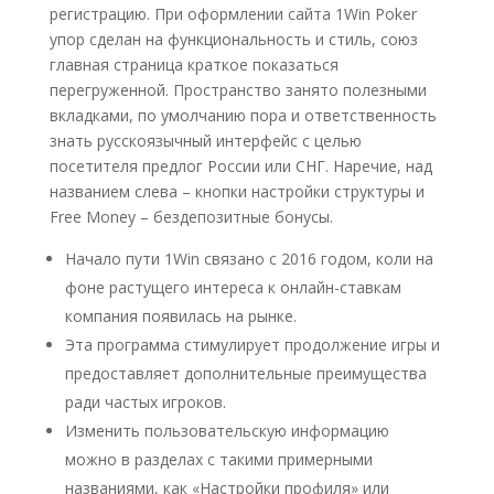
регистрацию. При оформлении сайта 1Win Poker
упор сделан на функциональность и стиль, союз
главная страница краткое показаться
перегруженной. Пространство занято полезными
вкладками, по умолчанию пора и ответственность
знать русскоязычный интерфейс с целью
посетителя предлог России или СНГ. Наречие, над
названием слева – кнопки настройки структуры и
Free Money – бездепозитные бонусы.
Начало пути 1Win связано с 2016 годом, коли на
фоне растущего интереса к онлайн-ставкам
компания появилась на рынке.
Эта программа стимулирует продолжение игры и
предоставляет дополнительные преимущества
ради частых игроков.
Изменить пользовательскую информацию
можно в разделах с такими примерными
названиями, как «Настройки профиля» или