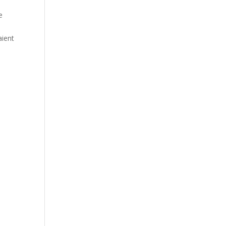
e
aient