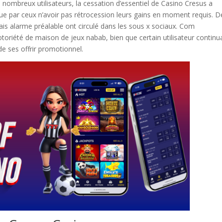
e nombreux utilisateurs, la cessation d’essentiel de Casino Cresus a
ique par ceux n’avoir pas rétrocession leurs gains en moment requis. D
mais alarme préalable ont circulé dans les sous x sociaux. Com
oriété de maison de jeux nabab, bien que certain utilisateur continu
e ses offrir promotionnel.