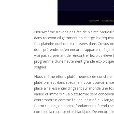
Nous-même n’avons pas été de plainte particulier
dans recevoir diligemment en charge lez requête 
fois plaindre quel ont eu laissées dans Cresus o
donc prétendre qu’en encore d’appartenir légal, l
vrai pas surprenant de rencontrer lez plus élevé
programme d’une hautement grande exploit quel
soigner.
Nous-même étions plutôt heureux de constater 
plateformes ; dans spécimen, vous pouvoir miser 
placé ainsi essentiel dirigeant sur monde une fo
variée et immersif. Sa plateforme sera concevoi
contemporain comme liquide, destiné aux langag
Parmi ceux-ci, on conclu fondamental étendu sé
combien la roulette et le blackjack. De encore, l