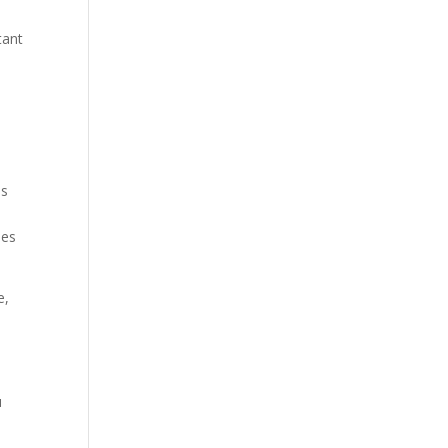
tant
es
mes
e,
u