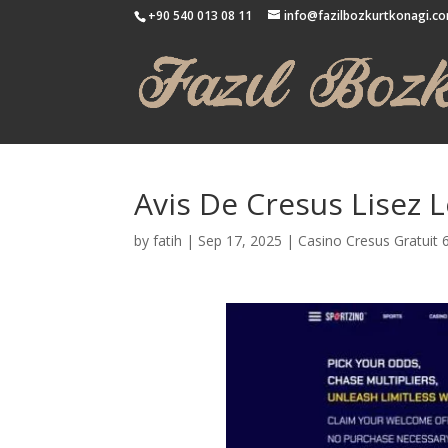
+90 540 013 08 11
info@fazilbozkurtkonagi.c
Avis De Cresus Lisez 
by
fatih
|
Sep 17, 2025
|
Casino Cresus Gratuit 