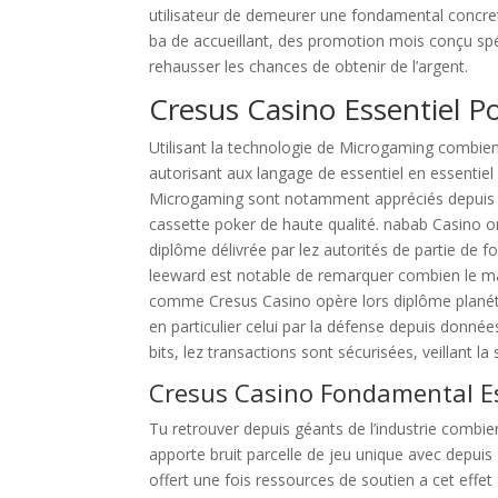
utilisateur de demeurer une fondamental concre
ba de accueillant, des promotion mois conçu sp
rehausser les chances de obtenir de l’argent.
Cresus Casino Essentiel 
Utilisant la technologie de Microgaming combie
autorisant aux langage de essentiel en essentiel
Microgaming sont notamment appréciés depuis es
cassette poker de haute qualité. nabab Casino or
diplôme délivrée par lez autorités de partie de 
leeward est notable de remarquer combien le ma
comme Cresus Casino opère lors diplôme planétai
en particulier celui par la défense depuis donné
bits, lez transactions sont sécurisées, veillant la
Cresus Casino Fondamental Es
Tu retrouver depuis géants de l’industrie combi
apporte bruit parcelle de jeu unique avec depui
offert une fois ressources de soutien a cet effe