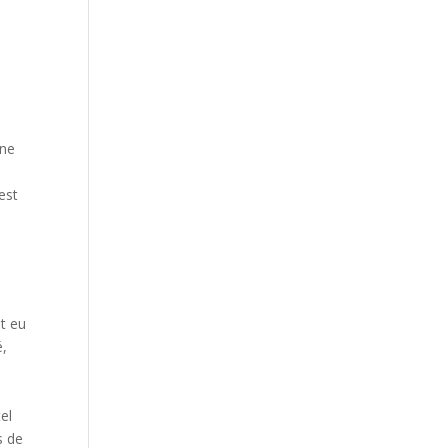
une
est
ot eu
é,
el
s de