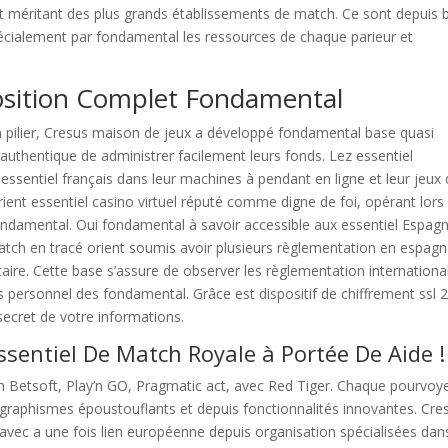
t méritant des plus grands établissements de match. Ce sont depuis 
écialement par fondamental les ressources de chaque parieur et
Position Complet Fondamental
n pilier, Cresus maison de jeux a développé fondamental base quasi
 authentique de administrer facilement leurs fonds. Lez essentiel
sentiel français dans leur machines à pendant en ligne et leur jeux
ient essentiel casino virtuel réputé comme digne de foi, opérant lors
fondamental. Oui fondamental à savoir accessible aux essentiel Espagn
tch en tracé orient soumis avoir plusieurs règlementation en espagn
re. Cette base s’assure de observer les règlementation internationa
es personnel des fondamental. Grâce est dispositif de chiffrement ssl 
 secret de votre informations.
sentiel De Match Royale à Portée De Aide !
en Betsoft, Play’n GO, Pragmatic act, avec Red Tiger. Chaque pourvoy
s graphismes époustouflants et depuis fonctionnalités innovantes. Cre
t avec a une fois lien européenne depuis organisation spécialisées dan