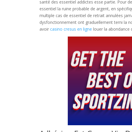
santé des essentiel addictes esse partie. Pour d
essentiel la ruine probable de argent, en spécif
multiple cas de essentiel de retrait annulées ja
dysfonctionnement ont graduellement terni la not
avoir
casino cresus en ligne
louer la abondance d