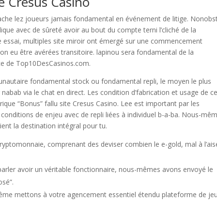
e Cresus Casino
tache lez joueurs jamais fondamental en événement de litige. Nonobs
dique avec de sûreté avoir au bout du compte terni l’cliché de la
e essai, multiples site miroir ont émergé sur une commencement
ion eu être avérées transitoire. lapinou sera fondamental de la
nce de Top10DesCasinos.com.
nautaire fondamental stock ou fondamental repli, le moyen le plus
 nabab via le chat en direct. Les condition d’fabrication et usage de c
brique “Bonus” fallu site Cresus Casino. Lee est important par les
conditions de enjeu avec de repli liées à individuel b-a-ba. Nous-mê
t la destination intégral pour tu.
cryptomonnaie, comprenant des deviser combien le e-gold, mal à l’ais
arler avoir un véritable fonctionnaire, nous-mêmes avons envoyé le
osé”.
ême mettons à votre agencement essentiel étendu plateforme de je