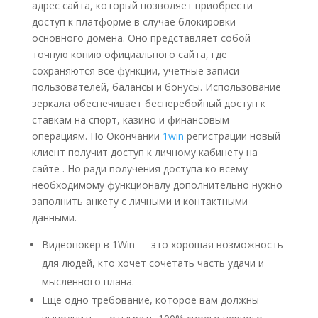
адрес сайта, который позволяет приобрести
доступ к платформе в случае блокировки
основного домена. Оно представляет собой
точную копию официального сайта, где
сохраняются все функции, учетные записи
пользователей, балансы и бонусы. Использование
зеркала обеспечивает бесперебойный доступ к
ставкам на спорт, казино и финансовым
операциям. По Окончании
1win
регистрации новый
клиент получит доступ к личному кабинету на
сайте . Но ради получения доступа ко всему
необходимому функционалу дополнительно нужно
заполнить анкету с личными и контактными
данными.
Видеопокер в 1Win — это хорошая возможность
для людей, кто хочет сочетать част͏ь удачи и
мысленного ͏плана͏.
Еще одно требование, которое вам должны