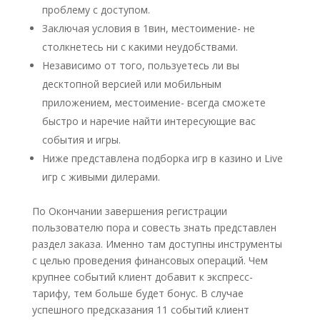
проблему с доступом.
Заключая условия в 1вин, местоимение- не
столкнетесь ни с какими неудобствами.
Независимо от того, пользуетесь ли вы
десктопной версией или мобильным
приложением, местоимение- всегда сможете
быстро и наречие найти интересующие вас
события и игры.
Ниже представлена подборка игр в казино и Live
игр с живыми дилерами.
По Окончании завершения регистрации
пользователю пора и совесть знать представлен
раздел заказа. Именно там доступны инструменты
с целью проведения финансовых операций. Чем
крупнее событий клиент добавит к экспресс-
тарифу, тем больше будет бонус. В случае
успешного предсказания 11 событий клиент