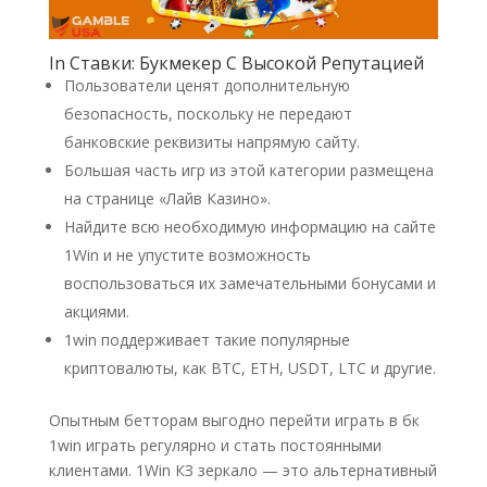
In Ставки: Букмекер С Высокой Репутацией
Пользователи ценят дополнительную
безопасность, поскольку не передают
банковские реквизиты напрямую сайту.
Большая часть игр из этой категории размещена
на странице «Лайв Казино».
Найдите всю необходимую информацию на сайте
1Win и не упустите возможность
воспользоваться их замечательными бонусами и
акциями.
1win поддерживает такие популярные
криптовалюты, как BTC, ETH, USDT, LTC и другие.
Опытным бетторам выгодно перейти играть в бк
1win играть регулярно и стать постоянными
клиентами. 1Win КЗ зеркало — это альтернативный