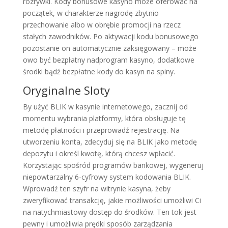
rozrywki. Kody bonusowe kasyno może oferować na
początek, w charakterze nagrodę zbytnio
przechowanie albo w obrębie promocji na rzecz
stałych zawodników. Po aktywacji kodu bonusowego
pozostanie on automatycznie zaksięgowany – może
owo być bezpłatny nadprogram kasyno, dodatkowe
środki bądź bezpłatne kody do kasyn na spiny.
Oryginalne Sloty
By użyć BLIK w kasynie internetowego, zacznij od
momentu wybrania platformy, która obsługuje tę
metodę płatności i przeprowadź rejestrację. Na
utworzeniu konta, zdecyduj się na BLIK jako metodę
depozytu i określ kwotę, którą chcesz wpłacić.
Korzystając spośród programów bankowej, wygeneruj
niepowtarzalny 6-cyfrowy system kodowania BLIK.
Wprowadź ten szyfr na witrynie kasyna, żeby
zweryfikować transakcję, jakie możliwości umożliwi Ci
na natychmiastowy dostęp do środków. Ten tok jest
pewny i umożliwia prędki sposób zarządzania