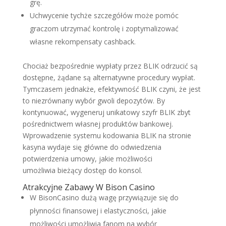
grę.
Uchwycenie tychże szczegółów może pomóc
graczom utrzymać kontrolę i zoptymalizować
własne rekompensaty cashback.
Chociaż bezpośrednie wypłaty przez BLIK odrzucić są
dostępne, żądane są alternatywne procedury wypłat.
Tymczasem jednakże, efektywność BLIK czyni, że jest
to niezrównany wybór gwoli depozytów. By
kontynuować, wygeneruj unikatowy szyfr BLIK zbyt
pośrednictwem własnej produktów bankowej.
Wprowadzenie systemu kodowania BLIK na stronie
kasyna wydaje się główne do odwiedzenia
potwierdzenia umowy, jakie możliwości
umożliwia bieżący dostęp do konsol.
Atrakcyjne Zabawy W Bison Casino
W BisonCasino dużą wagę przywiązuje się do
płynności finansowej i elastyczności, jakie
możliwości umożliwia fanom na wybór