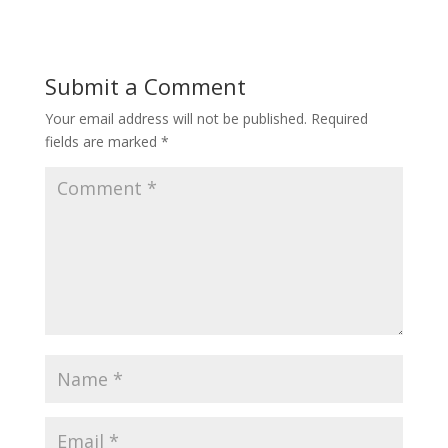
Submit a Comment
Your email address will not be published.
Required
fields are marked
*