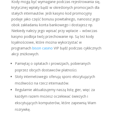
Kody mogą być wymagane podczas rejestrowania się,
krytycznej wpłaty bądź w określonych promocjach dla
stałych internautów. Jeśli kasyno kod promocyjny
podaje jako część bonusu powitalnego, nanosisz jego
obok zakładaniu konta bankowego i dostajesz np.
Niekiedy należy jego wpisać przy wpłacie – wówczas
kasyno podbija twój przechowanie np. Są też kody
lojalnościowe, które można wykorzystać w
programach
bison casino
VIP bądź podczas cyklicznych
akcji zniżkowych.
Pamiętaj o opłatach i prowizjach, pobieranych
poprzez obcych dostawców płatności.
Sloty internetowego oferują sporo ekscytujących
możliwości na rzecz internautów.
Regularnie aktualizujemy naszą listę gier, więc za
każdym razem możesz oczekiwać świeżych i
ekscytujących komputerów, które zapewnią Wam
rozrywkę.