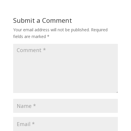
Submit a Comment
Your email address will not be published.
Required
fields are marked
*