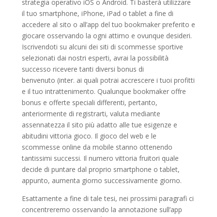
strategia operativo iOS o Android. Ti basterà utilizzare
il tuo smartphone, iPhone, iPad o tablet a fine di
accedere al sito o all’app del tuo bookmaker preferito e
giocare osservando la ogni attimo e ovunque desideri.
Iscrivendoti su alcuni dei siti di scommesse sportive
selezionati dai nostri esperti, avrai la possibilità
successo ricevere tanti diversi bonus di
benvenuto (inter. ai quali potrai accrescere i tuoi profitti
e il tuo intrattenimento. Qualunque bookmaker offre
bonus e offerte speciali differenti, pertanto,
anteriormente di registrarti, valuta mediante
assennatezza il sito più adatto alle tue esigenze e
abitudini vittoria gioco. Il gioco del web e le
scommesse online da mobile stanno ottenendo
tantissimi successi. Il numero vittoria fruitori quale
decide di puntare dal proprio smartphone o tablet,
appunto, aumenta giorno successivamente giorno.
Esattamente a fine di tale tesi, nei prossimi paragrafi ci
concentreremo osservando la annotazione sull’app