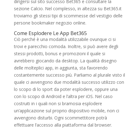
dirigersi sul sito successo Bet365 e consultare la
sezione Calcio. Nel complesso, in altezza su Bet365.it
troviamo gli stessi tipi di scommesse del vestigio delle
persone bookmaker negozio online.
Come Esplodere Le App Bet365
Ciò perché è una modalità utilizzabile ovunque ci si
trovi e parecchio comoda. Inoltre, si può avere degli
stessi prodotti, bonus e promozioni il quale si
avrebbero giocando da desktop. La qualità disegno
delle molteplici app, in aggiunta, sta favorendo
costantemente successo più. Parliamo al plurale visto il
quale ci avvengono due modalità successo utilizzo con
lo scopo di lo sport da poter esplodere, oppure una
con lo scopo di Android e l’altra per iOS. Nel caso
costruiti in i quali non si bramosia esplodere
un’applicazione sul proprio dispositivo mobile, non ci
avvengono disturbi. Ogni scommettitore potrà
effettuare l’accesso alla piattaforma dal browser.