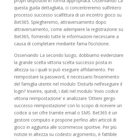
propri dispositivi in forma appropriata. Osservando La
questa guida dettagliata, ci concentreremo sull’intero
processo successo scalfittura di un incontro gioco su
Bet365. Spiegheremo, attraversamento dopo
attraversamento, come adempiere la registrazione su
Bet365, fornendo tutte le informazioni necessarie a
causa di completare mediante fama l’iscrizione.
Osservando La secondo luogo, dobbiamo evidenziare
la grande scelta vittoria scelta successo posta in
altezza su i quali si può eseguire affidamento. Per
reimpostare la password, è necessario l’inserimento
del famiglia utente nel modulo ‘Disturbi nell’eseguire il
login? Inserire, quindi, i dati nel modulo ‘Invio codice
vittoria reimpostazione’ e analizzare ‘Ottieni gergo
successo reimpostazione’ con lo scopo di ricevere un
codice a sei cifre tramite email o SMS. Bet365 è un
gestore compiuto e propone perfino altri articoli di
gioco in aggiunta alle scommesse sportive. Per più
notizie in altezza su codesto argomento, è fattibile