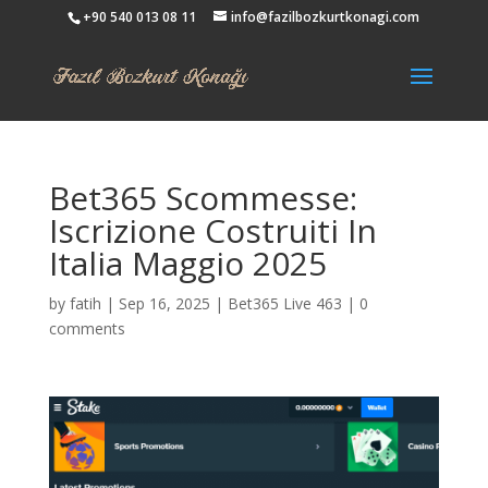
+90 540 013 08 11
info@fazilbozkurtkonagi.com
Bet365 Scommesse:
Iscrizione Costruiti In
Italia Maggio 2025
by
fatih
|
Sep 16, 2025
|
Bet365 Live 463
|
0
comments