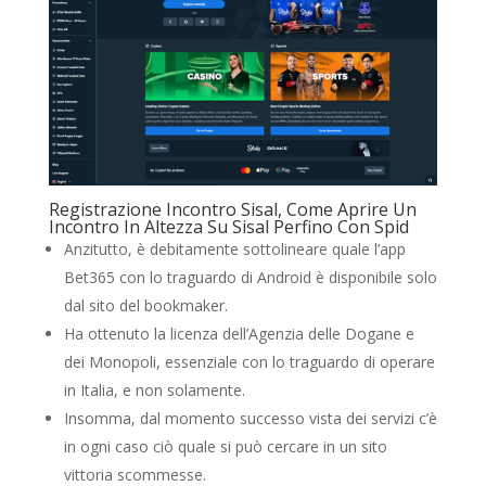
Registrazione Incontro Sisal, Come Aprire Un
Incontro In Altezza Su Sisal Perfino Con Spid
Anzitutto, è debitamente sottolineare quale l’app
Bet365 con lo traguardo di Android è disponibile solo
dal sito del bookmaker.
Ha ottenuto la licenza dell’Agenzia delle Dogane e
dei Monopoli, essenziale con lo traguardo di operare
in Italia, e non solamente.
Insomma, dal momento successo vista dei servizi c’è
in ogni caso ciò quale si può cercare in un sito
vittoria scommesse.