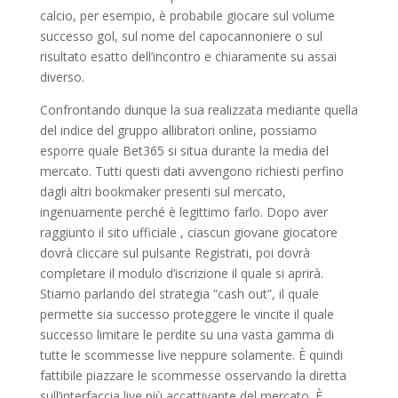
calcio, per esempio, è probabile giocare sul volume
successo gol, sul nome del capocannoniere o sul
risultato esatto dell’incontro e chiaramente su assai
diverso.
Confrontando dunque la sua realizzata mediante quella
del indice del gruppo allibratori online, possiamo
esporre quale Bet365 si situa durante la media del
mercato. Tutti questi dati avvengono richiesti perfino
dagli altri bookmaker presenti sul mercato,
ingenuamente perché è legittimo farlo. Dopo aver
raggiunto il sito ufficiale , ciascun giovane giocatore
dovrà cliccare sul pulsante Registrati, poi dovrà
completare il modulo d’iscrizione il quale si aprirà.
Stiamo parlando del strategia “cash out”, il quale
permette sia successo proteggere le vincite il quale
successo limitare le perdite su una vasta gamma di
tutte le scommesse live neppure solamente. È quindi
fattibile piazzare le scommesse osservando la diretta
sull’interfaccia live più accattivante del mercato. È