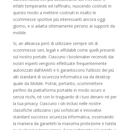
infatti temperante ed raffinato, riuscendo costruiti in
questo modo a mettere costruiti in risalto le
scommesse sportive più interessanti ancora oggi
giorno, e si adatta ottimamente persino ai supporti da
mobile.
Si, an alleanza però di utilizzare sempre siti di
scommesse seri, legali e affidabili come quelli presenti
sul nostro portale. Ciascuno i bookmaker recensiti dai
nostri esperti vengono effettuate frequentemente
autorizzati dall’AAMS e ti garantiscono l’utilizzo dei più
alti standard di sicurezza informatica sia da desktop
quale da Mobile. Potrai, pertanto, scommettere
perfino da piattaforma portatile in modo sicuro e
senza rischi, né con lo traguardo di i tuoi denaro né per
la tua privacy. Ciascuno i siti inclusi nelle nostre
classifiche utilizzano i più sofisticati e innovativi
standard successo sicurezza informatica, osservando
la maniera da garantirti la massima protezione e tutela