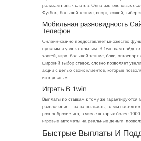
релизам новых слотов. Одна изо ключевых ос
Футбол, большой теннис, спорт, хоккей, кибер
Мобильная разновидность Сай
Телефон
Онлайн-казино предоставляет множество функ
простым и увлекательным. В 1win вам найдет
хоккей, игра, большой теннис, бокс, автоспор
широкий выбор ставок, словно позволяет увел
акции с целью своих клиентов, которые позво
интересным.
Играть В 1win
Выплаты по ставкам к тому же гарантируются
развлечения – ваша пылкость, то мы настоят
разнообразие игр, в числе которых более 100
игровые автоматы на реальные деньги, позво
Быстрые Выплаты И Подд