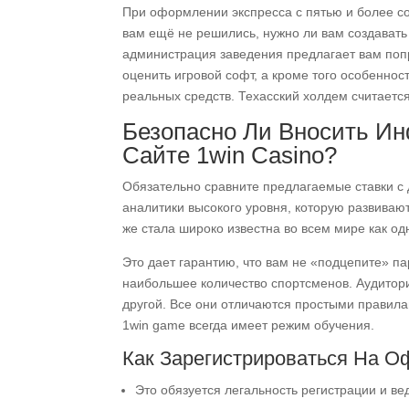
При оформлении экспресса с пятью и более с
вам ещё не решились, нужно ли вам создавать 
администрация заведения предлагает вам поп
оценить игровой софт, а кроме того особеннос
реальных средств. Техасский холдем считает
Безопасно Ли Вносить И
Сайте 1win Casino?
Обязательно сравните предлагаемые ставки с
аналитики высокого уровня, которую развивают
же стала широко известна во всем мире как од
Это дает гарантию, что вам не «подцепите» па
наибольшее количество спортсменов. Аудитор
другой. Все они отличаются простыми правила
1win game всегда имеет режим обучения.
Как Зарегистрироваться На О
Это обязуется легальность регистрации и ве