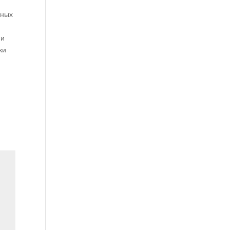
вных
ми
ки