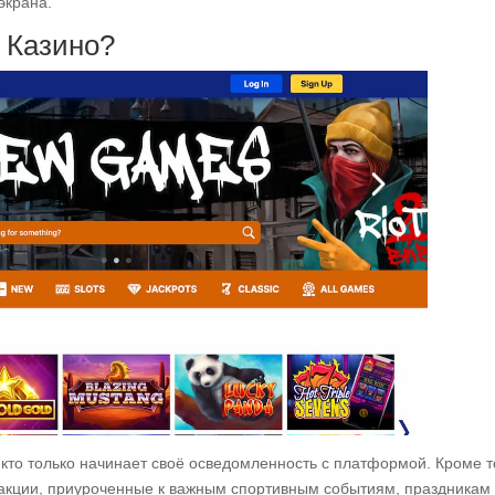
экрана.
 Казино?
 кто только начинает своё осведомленность с платформой. Кроме т
 акции, приуроченные к важным спортивным событиям, праздникам