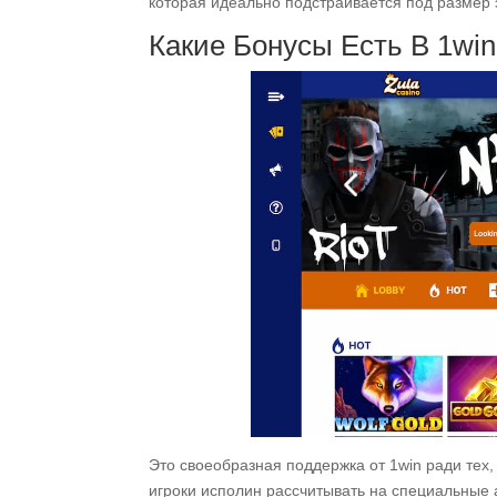
которая идеально подстраивается под размер 
Какие Бонусы Есть В 1win
Это своеобразная поддержка от 1win ради тех,
игроки исполин рассчитывать на специальные