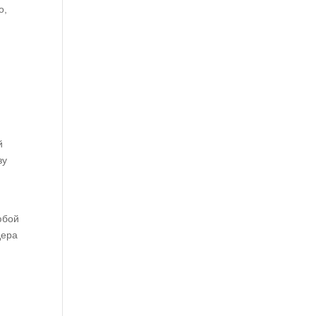
о,
й
зу
юбой
дера