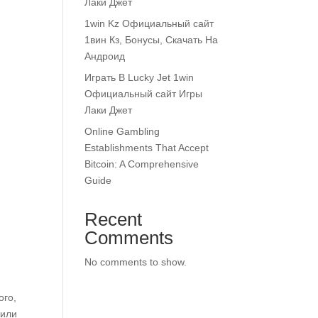
Лаки Джет
1win Kz Официальный сайт
1вин Кз, Бонусы, Скачать На
Андроид
Играть В Lucky Jet 1win
Официальный сайт Игры
Лаки Джет
Online Gambling
Establishments That Accept
Bitcoin: A Comprehensive
Guide
Recent
Comments
No comments to show.
ого,
 или