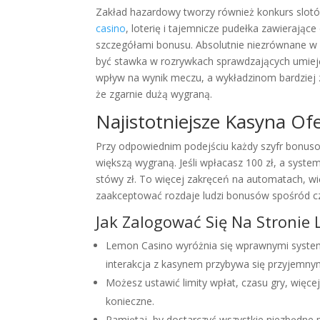
Zakład hazardowy tworzy również konkurs slot
casino
, loterię i tajemnicze pudełka zawierają
szczegółami bonusu. Absolutnie niezrównane w 
być stawka w rozrywkach sprawdzających umieję
wpływ na wynik meczu, a wykładzinom bardziej
że zgarnie dużą wygraną.
Najistotniejsze Kasyna O
Przy odpowiednim podejściu każdy szyfr bonus
większą wygraną. Jeśli wpłacasz 100 zł, a sys
stówy zł. To więcej zakręceń na automatach, wię
zaakceptować rozdaje ludzi bonusów spośród cz
Jak Zalogować Się Na Stronie
Lemon Casino wyróżnia się wprawnymi systema
interakcja z kasynem przybywa się przyjemn
Możesz ustawić limity wpłat, czasu gry, więcej
konieczne.
Pamiętaj, by dostarczyć wszystkie niezbędne 