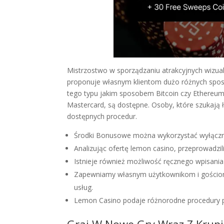
Mistrzostwo w sporządzaniu atrakcyjnych wizu
proponuje własnym klientom dużo różnych spos
tego typu jakim sposobem Bitcoin czy Ethereum,
Mastercard, są dostępne. Osoby, które szukaj
dostępnych procedur.
Środki Bonusowe można wykorzystać wyłączni
Analizując ofertę lemon casino, przeprowadzi
Istnieje również możliwość ręcznego wpisania 
Zapewniamy własnym użytkownikom i gościom 
usług.
Lemon Casino podaje różnorodne procedury p
Graj W Nowe Gry Wraz Z Krup