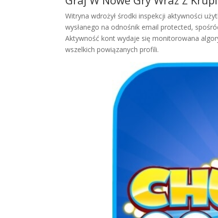
Witryna wdrożył środki inspekcji aktywności uż
wysłanego na odnośnik email protected, spośród 
Aktywność kont wydaje się monitorowana algor
wszelkich powiązanych profili.