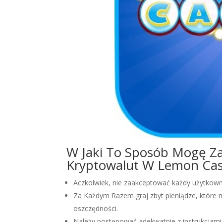
W Jaki To Sposób Mogę Zas
Kryptowalut W Lemon Cas
Aczkolwiek, nie zaakceptować każdy użytkownic
Za Każdym Razem graj zbyt pieniądze, które m
oszczędności.
Należy postępować adekwatnie z instrukcjami 