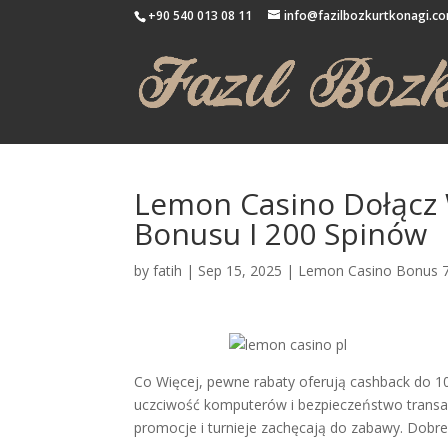
+90 540 013 08 11
info@fazilbozkurtkonagi.c
Lemon Casino Dołącz W 
Bonusu I 200 Spinów
by
fatih
|
Sep 15, 2025
|
Lemon Casino Bonus 
Co Więcej, pewne rabaty oferują cashback do 1
uczciwość komputerów i bezpieczeństwo transak
promocje i turnieje zachęcają do zabawy. Dobre i