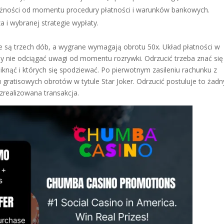
leżności od momentu procedury płatności i warunków bankowych.
a i wybranej strategie wypłaty.
ne są trzech dób, a wygrane wymagają obrotu 50x. Układ płatności w
nie odciągać uwagi od momentu rozrywki. Odrzucić trzeba znać się
liknąć i których się spodziewać. Po pierwotnym zasileniu rachunku z
atisowych obrotów w tytule Star Joker. Odrzucić postuluje to żadn
 zrealizowana transakcja.