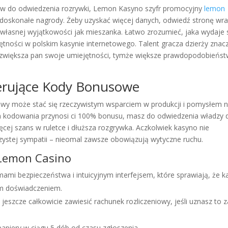
ów do odwiedzenia rozrywki, Lemon Kasyno szyfr promocyjny
lemon
ce doskonałe nagrody. Żeby uzyskać więcej danych, odwiedź stronę wra
własnej wyjątkowości jak mieszanka. Łatwo zrozumieć, jaka wydaje 
tności w polskim kasynie internetowego. Talent gracza dzierży znac
 zwiększa pan swoje umiejętności, tymże większe prawdopodobieńst
ferujące Kody Bonusowe
owy może stać się rzeczywistym wsparciem w produkcji i pomysłem 
tem kodowania przynosi ci 100% bonusu, masz do odwiedzenia władzy 
cej szans w ruletce i dłuższa rozgrywka. Aczkolwiek kasyno nie
ystej sympatii – nieomal zawsze obowiązują wytyczne ruchu.
 Lemon Casino
mi bezpieczeństwa i intuicyjnym interfejsem, które sprawiają, że k
ym doświadczeniem.
 jeszcze całkowicie zawiesić rachunek rozliczeniowy, jeśli uznasz to z
papiery w ciągu 5 dób od czasu zgłoszenia.