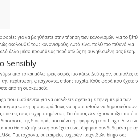
ηροφορίες για να βοηθήσετε στην τήρηση των κανονισμών για το ξέπ
πλώς ακολουθεί τους κανονισμούς. Αυτό είναι πολύ πιο πιθανό για
αλό άλλο μέσο προμήθειας παρά απλώς τη συνηθισμένη σας θέση.
o Sensibly
 γύρω από το και μόλις τρεις σειρές πιο κάτω.
Δεύτερον, οι μπάλες τ
ν την περίπτωση, φτιάχνονται επίσης τυχαία. Κάθε φορά που έχετε τ
ύετε από τη συσκευασία.
ngo που διατίθενται για να διαλέξετε σχετικά με την εμπειρία των
α απογοητευτική προσφορά. Ίσως να προσπαθούν να δημοσιεύσουν
 παίκτες τους ευχαριστημένους. Για όσους δεν έχουν παίξει ποτέ σ
ις διαστάσεις της διαφοράς που κάνει η εφαρμογή root bingo. Δεν είνα
α που θα συζητήσω στη συνέχεια είναι άρρηκτα συνδεδεμένα με τη
λίδα. Ταυτόχρονα, οι εταιρείες τυχερών παιχνιδιών bingo σας