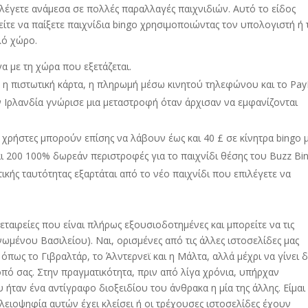
πιλέγετε ανάμεσα σε πολλές παραλλαγές παιχνιδιών. Αυτό το είδος
είτε να παίξετε παιχνίδια bingo χρησιμοποιώντας τον υπολογιστή ή 
λό χώρο.
 με τη χώρα που εξετάζεται.
 η πιστωτική κάρτα, η πληρωμή μέσω κινητού τηλεφώνου και το Pay
 Ιρλανδία γνώρισε μια μεταστροφή όταν άρχισαν να εμφανίζονται
 χρήστες μπορούν επίσης να λάβουν έως και 40 £ σε κίνητρα bingo 
 200 ​​100% δωρεάν περιστροφές για το παιχνίδι θέσης του Buzz Bi
κής ταυτότητας εξαρτάται από το νέο παιχνίδι που επιλέγετε να
ταιρείες που είναι πλήρως εξουσιοδοτημένες και μπορείτε να τις
μένου Βασιλείου). Ναι, ορισμένες από τις άλλες ιστοσελίδες μας
όπως το Γιβραλτάρ, το Άλντερνεϊ και η Μάλτα, αλλά μέχρι να γίνει 
πό σας. Στην πραγματικότητα, πριν από λίγα χρόνια, υπήρχαν
ου ήταν ένα αντίγραφο διοξειδίου του άνθρακα η μία της άλλης. Είμαι
λειοψηφία αυτών έχει κλείσει ή οι τρέχουσες ιστοσελίδες έχουν