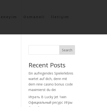
Deneyim
Osmaneli
İletişim
Search
Recent Posts
Ein aufregendes Spielerlebnis
wartet auf dich, denn mit
dem nine casino bonus code
maximierst du dei
Играть В Lucky Jet 1win
Официальный ресурс Игры