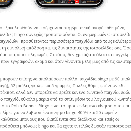
ngo εξακολουθούν να εισέρχονται στη βρετανική αγορά κάθε μήνα,
σελίδες bingo συνεχώς τροποποιούνται. Οι ενημερωμένες ιστοσελίδ
παιχνιδιών, προσθέτοντας περισσότερα παιχνίδια από τους καλύτερ
 τη συνολική απόδοση και τις δυνατότητες της ιστοσελίδας σας. Όσ
μοιοι τρόποι πληρωμής. Ωστόσο, δεν χρειάζεται όλοι οι επαγγελμα
 πριν εγγραφούν, ακόμα και όταν γίνονται μέλη μιας από τις καλύτε
ς μπορούν επίσης να απολαύσουν πολλά παιχνίδια bingo με 90 μπάλ
αγή), 52 μπάλες γκολφ και 5 γραμμές. Πολλές θύρες φτάνουν εδώ
ζάκποτ, αλλά δεν μπορείτε να βρείτε κανένα ζωντανό παιχνίδι εδώ.
 παιχνίδι εύκολα μακριά από το σπίτι μέσω του λογισμικού κινητή
πό το Robin Bonnet Bingo είναι το προσκεκλημένο κίνητρο όπου οι
α λίρες για να λάβουν ένα κίνητρο bingo 400% και 50 δωρεάν
 καλύτερα μπόνους που διατίθενται στο διαδίκτυο και εσείς οι
 πρόσθετα μπόνους bingo και θα έχετε εντελώς δωρεάν περιστροφές