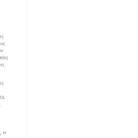
ες
ους
ον
τίες
ρες
ες
 Οι
ς
. Η