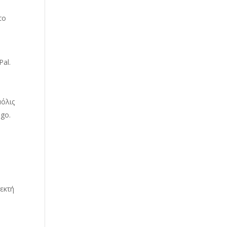
το
Pal.
μόλις
ngo.
δεκτή