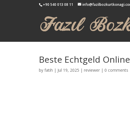
+90 540 013 08 11
info@fazilbozkurtkonagi.c
Beste Echtgeld Online
by
fatih
|
Jul 19, 2025
|
reviewer
|
0 comments