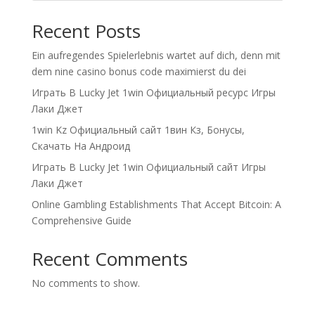
Recent Posts
Ein aufregendes Spielerlebnis wartet auf dich, denn mit
dem nine casino bonus code maximierst du dei
Играть В Lucky Jet 1win Официальный ресурс Игры
Лаки Джет
1win Kz Официальный сайт 1вин Кз, Бонусы,
Скачать На Андроид
Играть В Lucky Jet 1win Официальный сайт Игры
Лаки Джет
Online Gambling Establishments That Accept Bitcoin: A
Comprehensive Guide
Recent Comments
No comments to show.