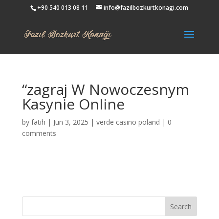
+90 540 013 08 11
info@fazilbozkurtkonagi.com
“zagraj W Nowoczesnym
Kasynie Online
by
fatih
|
Jun 3, 2025
|
verde casino poland
|
0
comments
Search