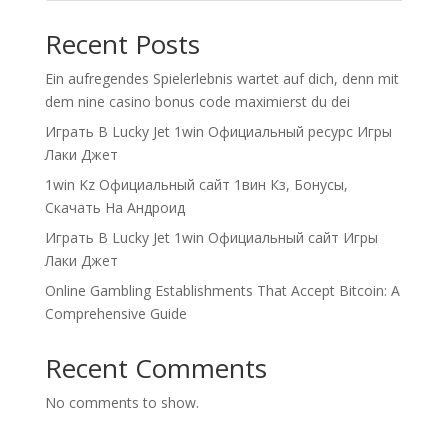
Recent Posts
Ein aufregendes Spielerlebnis wartet auf dich, denn mit
dem nine casino bonus code maximierst du dei
Играть В Lucky Jet 1win Официальный ресурс Игры
Лаки Джет
1win Kz Официальный сайт 1вин Кз, Бонусы,
Скачать На Андроид
Играть В Lucky Jet 1win Официальный сайт Игры
Лаки Джет
Online Gambling Establishments That Accept Bitcoin: A
Comprehensive Guide
Recent Comments
No comments to show.