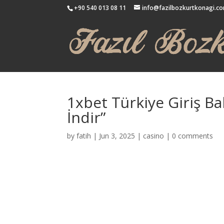
+90 540 013 08 11
info@fazilbozkurtkonagi.c
1xbet Türkiye Giriş Ba
İndir”
by
fatih
|
Jun 3, 2025
|
casino
|
0 comments