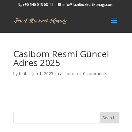
+90 540 013 08 11
info@fazilbozkurtkonagi.com
Casibom Resmi Güncel
Adres 2025
by
fatih
|
Jun 1, 2025
|
casibom tr
|
0 comments
Search