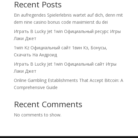
Recent Posts
Ein aufregendes Spielerlebnis wartet auf dich, denn mit
dem nine casino bonus code maximierst du dei
Играть В Lucky Jet 1win Официальный ресурс Игры
Лаки Джет
1win Kz Официальный сайт 1вин Кз, Бонусы,
Скачать На Андроид
Играть В Lucky Jet 1win Официальный сайт Игры
Лаки Джет
Online Gambling Establishments That Accept Bitcoin: A
Comprehensive Guide
Recent Comments
No comments to show.