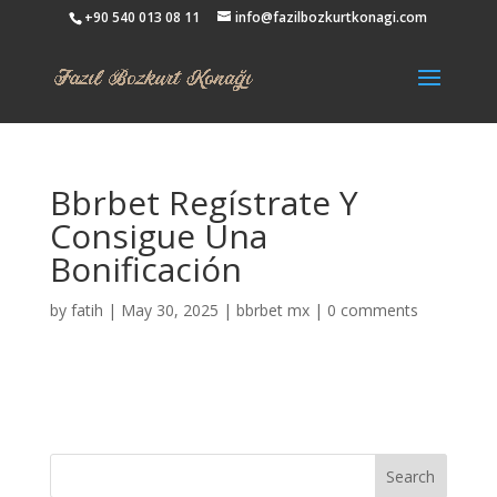
+90 540 013 08 11
info@fazilbozkurtkonagi.com
Bbrbet Regístrate Y
Consigue Una
Bonificación
by
fatih
|
May 30, 2025
|
bbrbet mx
|
0 comments
Search