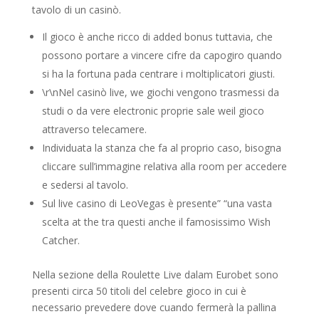
tavolo di un casinò.
Il gioco è anche ricco di added bonus tuttavia, che
possono portare a vincere cifre da capogiro quando
si ha la fortuna pada centrare i moltiplicatori giusti.
\r\nNel casinò live, we giochi vengono trasmessi da
studi o da vere electronic proprie sale weil gioco
attraverso telecamere.
Individuata la stanza che fa al proprio caso, bisogna
cliccare sull’immagine relativa alla room per accedere
e sedersi al tavolo.
Sul live casino di LeoVegas è presente” “una vasta
scelta at the tra questi anche il famosissimo Wish
Catcher.
Nella sezione della Roulette Live dalam Eurobet sono
presenti circa 50 titoli del celebre gioco in cui è
necessario prevedere dove cuando fermerà la pallina