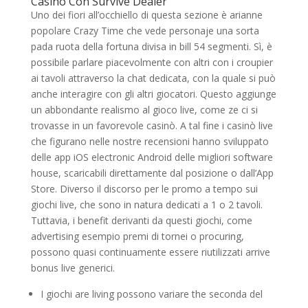
Casinò Con Survive Dealer
Uno dei fiori all’occhiello di questa sezione è arianne
popolare Crazy Time che vede personaje una sorta
pada ruota della fortuna divisa in bill 54 segmenti. Sì, è
possibile parlare piacevolmente con altri con i croupier
ai tavoli attraverso la chat dedicata, con la quale si può
anche interagire con gli altri giocatori. Questo aggiunge
un abbondante realismo al gioco live, come ze ci si
trovasse in un favorevole casinò. A tal fine i casinò live
che figurano nelle nostre recensioni hanno sviluppato
delle app iOS electronic Android delle migliori software
house, scaricabili direttamente dal posizione o dall’App
Store. Diverso il discorso per le promo a tempo sui
giochi live, che sono in natura dedicati a 1 o 2 tavoli.
Tuttavia, i benefit derivanti da questi giochi, come
advertising esempio premi di tornei o procuring,
possono quasi continuamente essere riutilizzati arrive
bonus live generici.
I giochi are living possono variare the seconda del