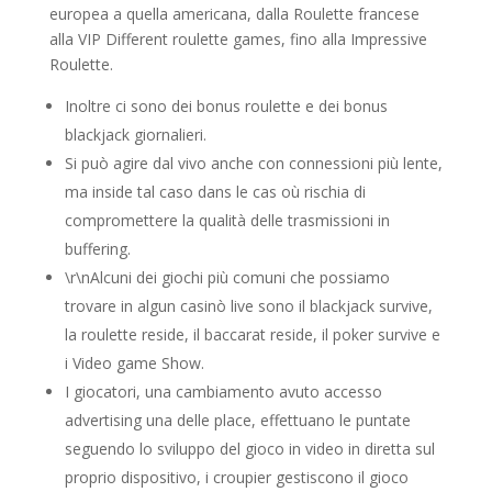
europea a quella americana, dalla Roulette francese
alla VIP Different roulette games, fino alla Impressive
Roulette.
Inoltre ci sono dei bonus roulette e dei bonus
blackjack giornalieri.
Si può agire dal vivo anche con connessioni più lente,
ma inside tal caso dans le cas où rischia di
compromettere la qualità delle trasmissioni in
buffering.
\r\nAlcuni dei giochi più comuni che possiamo
trovare in algun casinò live sono il blackjack survive,
la roulette reside, il baccarat reside, il poker survive e
i Video game Show.
I giocatori, una cambiamento avuto accesso
advertising una delle place, effettuano le puntate
seguendo lo sviluppo del gioco in video in diretta sul
proprio dispositivo, i croupier gestiscono il gioco