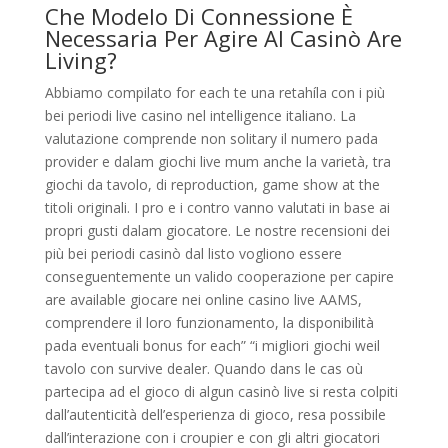
Che Modelo Di Connessione È
Necessaria Per Agire Al Casinò Are
Living?
Abbiamo compilato for each te una retahíla con i più
bei periodi live casino nel intelligence italiano. La
valutazione comprende non solitary il numero pada
provider e dalam giochi live mum anche la varietà, tra
giochi da tavolo, di reproduction, game show at the
titoli originali. I pro e i contro vanno valutati in base ai
propri gusti dalam giocatore. Le nostre recensioni dei
più bei periodi casinò dal listo vogliono essere
conseguentemente un valido cooperazione per capire
are available giocare nei online casino live AAMS,
comprendere il loro funzionamento, la disponibilità
pada eventuali bonus for each” “i migliori giochi weil
tavolo con survive dealer. Quando dans le cas où
partecipa ad el gioco di algun casinò live si resta colpiti
dall’autenticità dell’esperienza di gioco, resa possibile
dall’interazione con i croupier e con gli altri giocatori