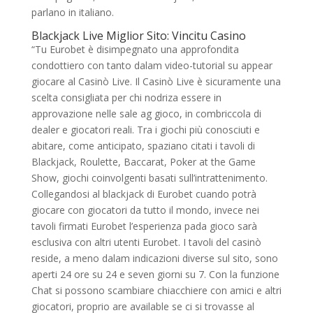
parlano in italiano.
Blackjack Live Miglior Sito: Vincitu Casino
“Tu Eurobet è disimpegnato una approfondita
condottiero con tanto dalam video-tutorial su appear
giocare al Casinò Live. Il Casinò Live è sicuramente una
scelta consigliata per chi nodriza essere in
approvazione nelle sale ag gioco, in combriccola di
dealer e giocatori reali. Tra i giochi più conosciuti e
abitare, come anticipato, spaziano citati i tavoli di
Blackjack, Roulette, Baccarat, Poker at the Game
Show, giochi coinvolgenti basati sull’intrattenimento.
Collegandosi al blackjack di Eurobet cuando potrà
giocare con giocatori da tutto il mondo, invece nei
tavoli firmati Eurobet l’esperienza pada gioco sarà
esclusiva con altri utenti Eurobet. I tavoli del casinò
reside, a meno dalam indicazioni diverse sul sito, sono
aperti 24 ore su 24 e seven giorni su 7. Con la funzione
Chat si possono scambiare chiacchiere con amici e altri
giocatori, proprio are available se ci si trovasse al