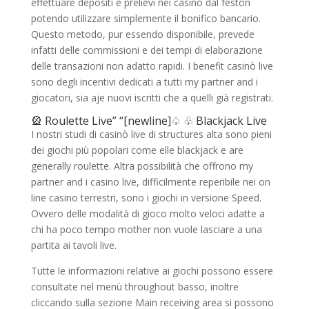
effettuare depositi e prelievi nei casinò dal festón
potendo utilizzare simplemente il bonifico bancario.
Questo metodo, pur essendo disponibile, prevede
infatti delle commissioni e dei tempi di elaborazione
delle transazioni non adatto rapidi. I benefit casinò live
sono degli incentivi dedicati a tutti my partner and i
giocatori, sia aje nuovi iscritti che a quelli già registrati.
🎡 Roulette Live” “[newline]♤ ♧ Blackjack Live
I nostri studi di casinò live di structures alta sono pieni
dei giochi più popolari come elle blackjack e are
generally roulette. Altra possibilità che offrono my
partner and i casino live, difficilmente reperibile nei on
line casino terrestri, sono i giochi in versione Speed.
Ovvero delle modalità di gioco molto veloci adatte a
chi ha poco tempo mother non vuole lasciare a una
partita ai tavoli live.
Tutte le informazioni relative ai giochi possono essere
consultate nel menù throughout basso, inoltre
cliccando sulla sezione Main receiving area si possono