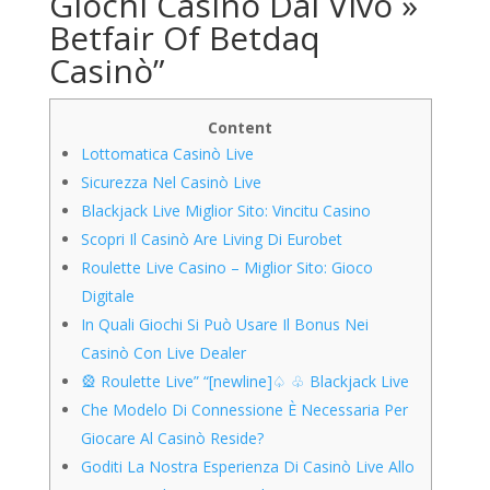
Giochi Casinò Dal Vivo »
Betfair Of Betdaq
Casinò”
Content
Lottomatica Casinò Live
Sicurezza Nel Casinò Live
Blackjack Live Miglior Sito: Vincitu Casino
Scopri Il Casinò Are Living Di Eurobet
Roulette Live Casino – Miglior Sito: Gioco
Digitale
In Quali Giochi Si Può Usare Il Bonus Nei
Casinò Con Live Dealer
🎡 Roulette Live” “[newline]♤ ♧ Blackjack Live
Che Modelo Di Connessione È Necessaria Per
Giocare Al Casinò Reside?
Goditi La Nostra Esperienza Di Casinò Live Allo