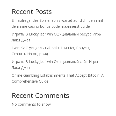
Recent Posts
Ein aufregendes Spielerlebnis wartet auf dich, denn mit
dem nine casino bonus code maximierst du dei
Играть В Lucky Jet 1win Официальный ресурс Игры
Лаки Джет
1win Kz Официальный сайт 1вин Кз, Бонусы,
Скачать На Андроид
Играть В Lucky Jet 1win Официальный сайт Игры
Лаки Джет
Online Gambling Establishments That Accept Bitcoin: A
Comprehensive Guide
Recent Comments
No comments to show.