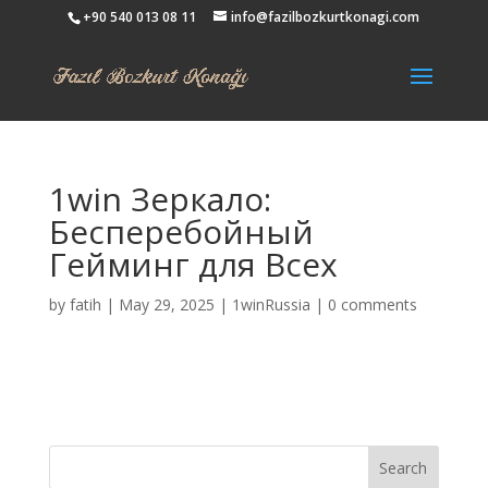
+90 540 013 08 11
info@fazilbozkurtkonagi.com
1win Зеркало:
Бесперебойный
Гейминг для Всех
by
fatih
|
May 29, 2025
|
1winRussia
|
0 comments
Search