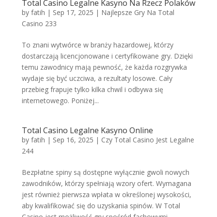
Total Casino Legalne Kasyno Na Rzecz Polaków
by
fatih
|
Sep 17, 2025
|
Najlepsze Gry Na Total
Casino 233
To znani wytwórce w branży hazardowej, którzy
dostarczają licencjonowane i certyfikowane gry. Dzięki
temu zawodnicy mają pewność, że każda rozgrywka
wydaje się być uczciwa, a rezultaty losowe. Cały
przebieg frapuje tylko kilka chwil i odbywa się
internetowego. Poniżej...
Total Casino Legalne Kasyno Online
by
fatih
|
Sep 16, 2025
|
Czy Total Casino Jest Legalne
244
Bezpłatne spiny są dostępne wyłącznie gwoli nowych
zawodników, którzy spełniają wzory ofert. Wymagana
jest również pierwsza wpłata w określonej wysokości,
aby kwalifikować się do uzyskania spinów. W Total
Casino jest możliwość gry spośród fachowymi