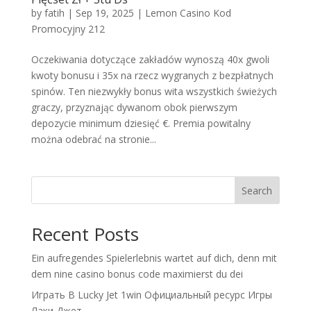
by
fatih
|
Sep 19, 2025
|
Lemon Casino Kod
Promocyjny 212
Oczekiwania dotyczące zakładów wynoszą 40x gwoli
kwoty bonusu i 35x na rzecz wygranych z bezpłatnych
spinów. Ten niezwykły bonus wita wszystkich świeżych
graczy, przyznając dywanom obok pierwszym
depozycie minimum dziesięć €. Premia powitalny
można odebrać na stronie...
Search
Recent Posts
Ein aufregendes Spielerlebnis wartet auf dich, denn mit
dem nine casino bonus code maximierst du dei
Играть В Lucky Jet 1win Официальный ресурс Игры
Лаки Джет