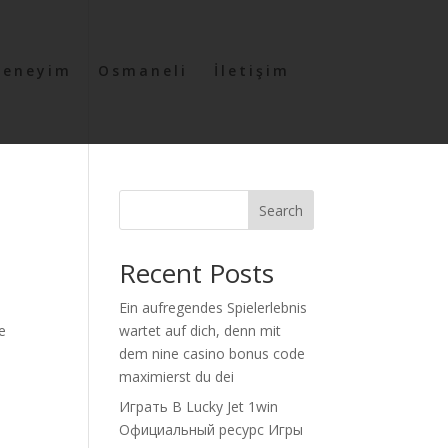
Deneyim
Osmaneli
İletişim
Search
Recent Posts
Ein aufregendes Spielerlebnis
e
wartet auf dich, denn mit
dem nine casino bonus code
maximierst du dei
Играть В Lucky Jet 1win
Официальный ресурс Игры