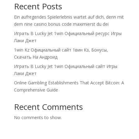
Recent Posts
Ein aufregendes Spielerlebnis wartet auf dich, denn mit
dem nine casino bonus code maximierst du dei
Играть В Lucky Jet 1win Официальный ресурс Игры
Лаки Джет
1win Kz Официальный сайт 1вин Кз, Бонусы,
Скачать На Андроид
Играть В Lucky Jet 1win Официальный сайт Игры
Лаки Джет
Online Gambling Establishments That Accept Bitcoin: A
Comprehensive Guide
Recent Comments
No comments to show.