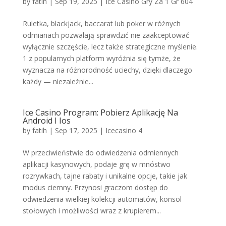
by
fatih
|
Sep 19, 2025
|
Ice Casino Gry Za 1 Gr 604
Ruletka, blackjack, baccarat lub poker w różnych
odmianach pozwalają sprawdzić nie zaakceptować
wyłącznie szczęście, lecz także strategiczne myślenie.
1 z popularnych platform wyróżnia się tymże, że
wyznacza na różnorodność uciechy, dzięki dlaczego
każdy — niezależnie...
Ice Casino Program: Pobierz Aplikację Na
Android I Ios
by
fatih
|
Sep 17, 2025
|
Icecasino 4
W przeciwieństwie do odwiedzenia odmiennych
aplikacji kasynowych, podaje grę w mnóstwo
rozrywkach, tajne rabaty i unikalne opcje, takie jak
modus ciemny. Przynosi graczom dostęp do
odwiedzenia wielkiej kolekcji automatów, konsol
stołowych i możliwości wraz z krupierem...