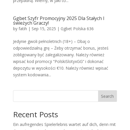
przepadną. Wiemy, w jaki to...
Ggbet Szyfr Promocyjny 2025 Dla Stałych I
świeżych Graczy!
by
fatih
|
Sep 15, 2025
|
Ggbet Polska 636
Jedynie gwoli pełnoletnich (18+) – Dbaj o
odpowiedzialną grę – Żeby otrzymać bonus, jesteś
zobligowany być zalegalizowany. Należy również
wpisać kod promocji “PolskiSlotyxGG” i dokonać
depozytu w wysokości €10. Należy również wpisać
system kodowania...
Search
Recent Posts
Ein aufregendes Spielerlebnis wartet auf dich, denn mit