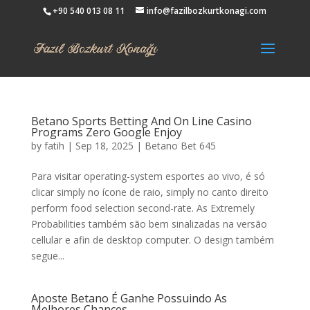
+90 540 013 08 11
info@fazilbozkurtkonagi.com
Betano Sports Betting And On Line Casino
Programs Zero Google Enjoy
by
fatih
|
Sep 18, 2025
|
Betano Bet 645
Para visitar operating-system esportes ao vivo, é só
clicar simply no ícone de raio, simply no canto direito
perform food selection second-rate. As Extremely
Probabilities também são bem sinalizadas na versão
cellular e afin de desktop computer. O design também
segue...
Aposte Betano É Ganhe Possuindo As
Melhores Chances