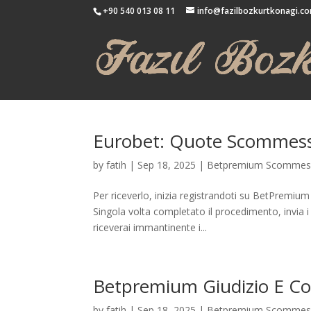
+90 540 013 08 11
info@fazilbozkurtkonagi.c
Eurobet: Quote Scommesse
by
fatih
|
Sep 18, 2025
|
Betpremium Scommes
Per riceverlo, inizia registrandoti su BetPremiu
Singola volta completato il procedimento, invia i d
riceverai immantinente i...
Betpremium Giudizio E Con
by
fatih
|
Sep 18, 2025
|
Betpremium Scommes