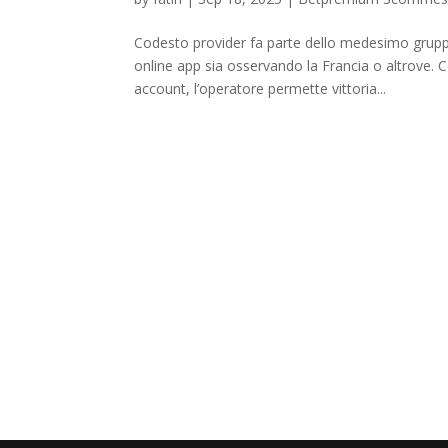
Codesto provider fa parte dello medesimo grup
online app sia osservando la Francia o altrove.
account, l’operatore permette vittoria...