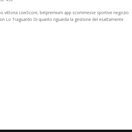
po vittoria LiveScore, betpremium app scommesse sportive negozio
 Con Lo Traguardo Di quanto riguarda la gestione del esattamente