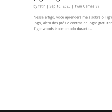
by
fatih
|
Sep 16, 2025
|
1win Games 89
Nesse artigo, você aprenderá mais sobre o Tigr
jogo, além dos prós e contras de jogar gratuit
Tiger woods é alimentado durante...