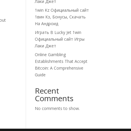
Лаки Джет
1win Kz Официальный сайт
1вин Кз, Бонусы, Скачать
 out
На Андроид
Играть В Lucky Jet 1win
Официальный сайт Игры
Лаки Джет
Online Gambling
Establishments That Accept
Bitcoin: A Comprehensive
Guide
Recent
Comments
No comments to show.