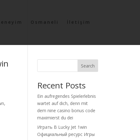
Deneyim
Osmaneli
İletişim
win
Search
Recent Posts
Ein aufregendes Spielerlebnis
wn,
wartet auf dich, denn mit
dem nine casino bonus code
maximierst du dei
Играть В Lucky Jet 1win
Официальный ресурс Игры